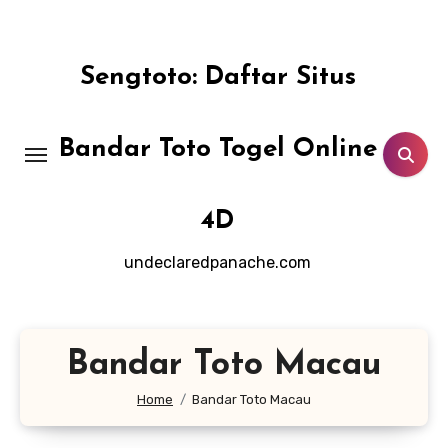
Skip
to
content
Sengtoto: Daftar Situs
Bandar Toto Togel Online
4D
undeclaredpanache.com
Bandar Toto Macau
Home
Bandar Toto Macau