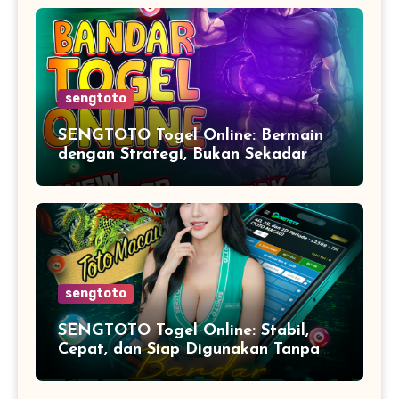
sengtoto
SENGTOTO Togel Online: Bermain
dengan Strategi, Bukan Sekadar
Harapan
sengtoto
SENGTOTO Togel Online: Stabil,
Cepat, dan Siap Digunakan Tanpa
Kerumitan