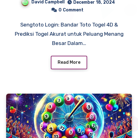
David Campbell
December 18, 2024
Peluang Menang Besar
0
Comment
Sengtoto Login: Bandar Toto Togel 4D &
Prediksi Togel Akurat untuk Peluang Menang
Besar Dalam…
Read More