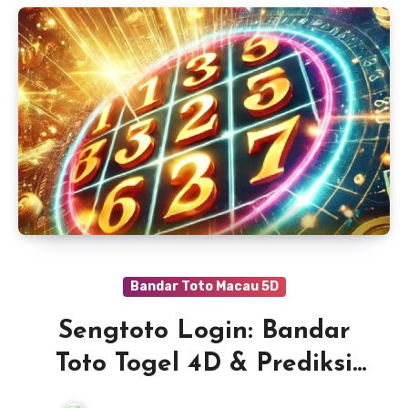
Bandar Toto Macau 5D
Sengtoto Login: Bandar
Toto Togel 4D & Prediksi
Togel Akurat untuk