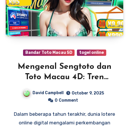
Bandar Toto Macau 5D
togel online
Mengenal Sengtoto dan
Toto Macau 4D: Tren
Lotere Online yang
David Campbell
October 9, 2025
Populer di Asia
0
Comment
Dalam beberapa tahun terakhir, dunia lotere
online digital mengalami perkembangan