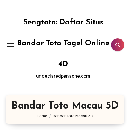
Skip
to
content
Sengtoto: Daftar Situs
Bandar Toto Togel Online
4D
undeclaredpanache.com
Bandar Toto Macau 5D
Home
Bandar Toto Macau 5D