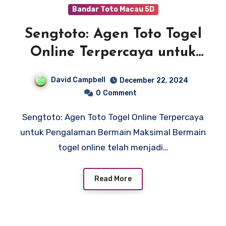
Bandar Toto Macau 5D
Sengtoto: Agen Toto Togel
Online Terpercaya untuk
Pengalaman Bermain
David Campbell
December 22, 2024
Maksimal
0
Comment
Sengtoto: Agen Toto Togel Online Terpercaya
untuk Pengalaman Bermain Maksimal Bermain
togel online telah menjadi…
Read More