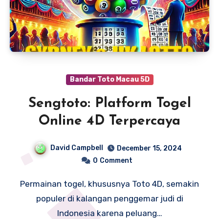
Bandar Toto Macau 5D
Sengtoto: Platform Togel
Online 4D Terpercaya
David Campbell
December 15, 2024
0
Comment
Permainan togel, khususnya Toto 4D, semakin
populer di kalangan penggemar judi di
Indonesia karena peluang…