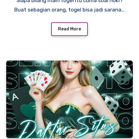
Siapa bilang main togel itu cuma soal hoki?
Buat sebagian orang, togel bisa jadi sarana…
Read More