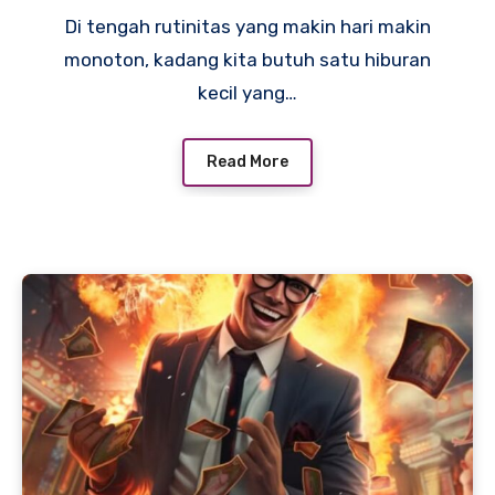
Di tengah rutinitas yang makin hari makin
monoton, kadang kita butuh satu hiburan
kecil yang…
Read More