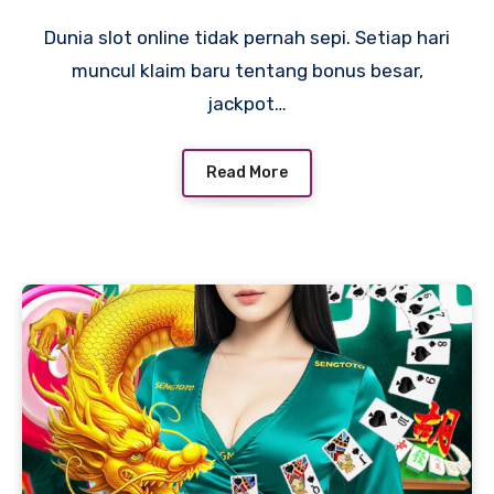
Dunia slot online tidak pernah sepi. Setiap hari
muncul klaim baru tentang bonus besar,
jackpot…
Read More