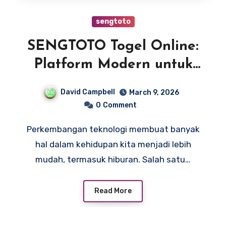
sengtoto
SENGTOTO Togel Online:
Platform Modern untuk
Pengalaman Bermain yang
David Campbell
March 9, 2026
Praktis dan
0
Comment
Menyenangkan
Perkembangan teknologi membuat banyak
hal dalam kehidupan kita menjadi lebih
mudah, termasuk hiburan. Salah satu…
Read More