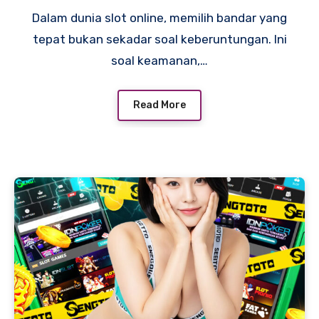
Dalam dunia slot online, memilih bandar yang
tepat bukan sekadar soal keberuntungan. Ini
soal keamanan,…
Read More