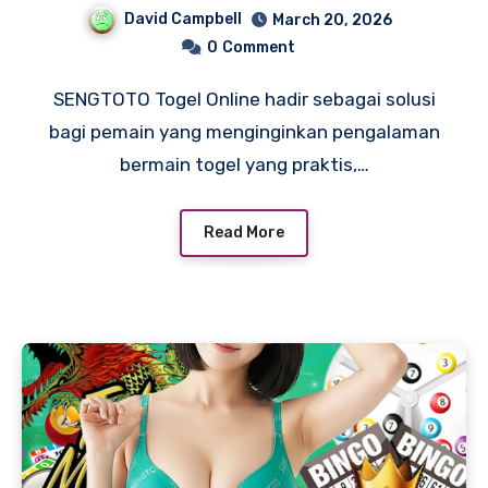
David Campbell
March 20, 2026
Terarah
0
Comment
SENGTOTO Togel Online hadir sebagai solusi
bagi pemain yang menginginkan pengalaman
bermain togel yang praktis,…
Read More