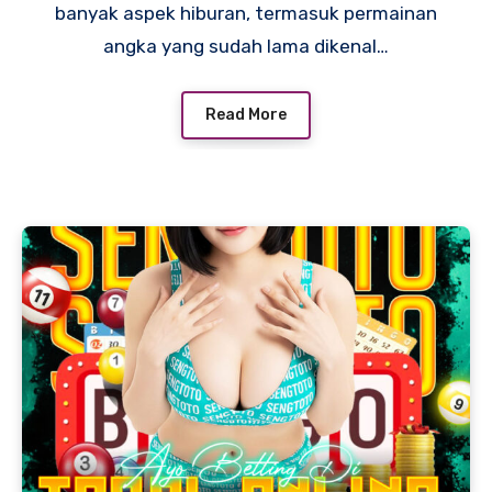
banyak aspek hiburan, termasuk permainan
angka yang sudah lama dikenal…
Read More