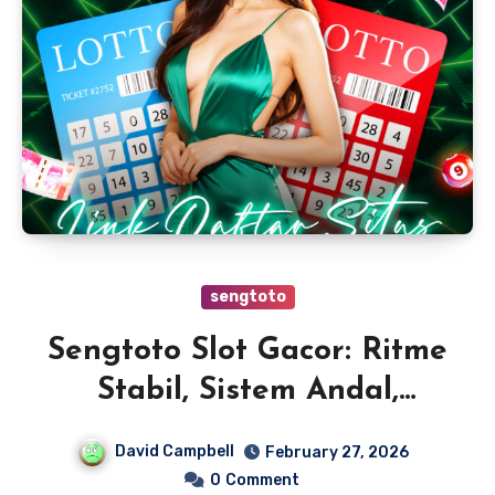
sengtoto
Sengtoto Slot Gacor: Ritme
Stabil, Sistem Andal,
Pengalaman Maksimal
David Campbell
February 27, 2026
0
Comment