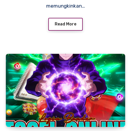
memungkinkan…
Read More