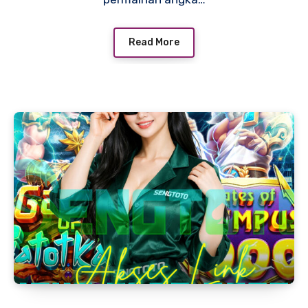
Read More