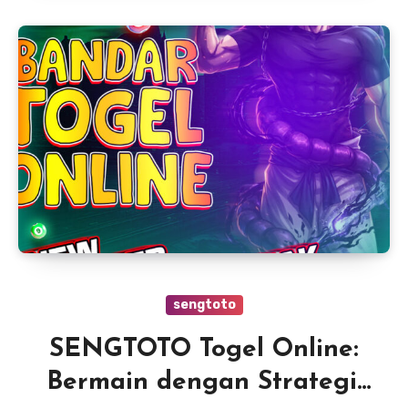
sengtoto
SENGTOTO Togel Online:
Bermain dengan Strategi,