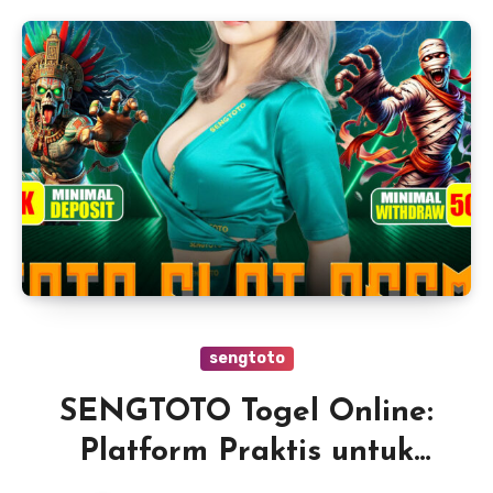
sengtoto
SENGTOTO Togel Online:
Platform Praktis untuk
Bermain Lebih Fokus dan