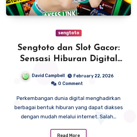
sengtoto
Sengtoto dan Slot Gacor:
Sensasi Hiburan Digital
dengan Fitur Inovatif dan
David Campbell
February 22, 2026
Koleksi Permainan Terbaru
0
Comment
Perkembangan dunia digital menghadirkan
berbagai bentuk hiburan yang dapat diakses
dengan mudah melalui internet. Salah…
Read More