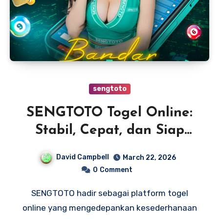
sengtoto
SENGTOTO Togel Online:
Stabil, Cepat, dan Siap
Digunakan Tanpa
David Campbell
March 22, 2026
Kerumitan
0
Comment
SENGTOTO hadir sebagai platform togel
online yang mengedepankan kesederhanaan