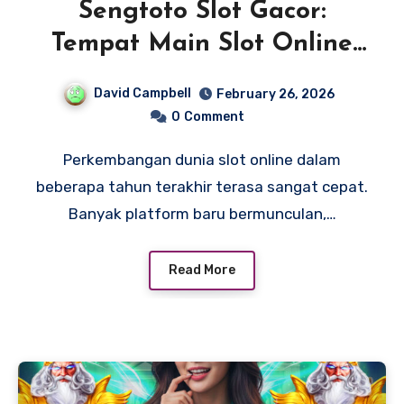
Sengtoto Slot Gacor:
Tempat Main Slot Online
yang Lagi Banyak
David Campbell
February 26, 2026
Dibicarakan
0
Comment
Perkembangan dunia slot online dalam
beberapa tahun terakhir terasa sangat cepat.
Banyak platform baru bermunculan,…
Read More