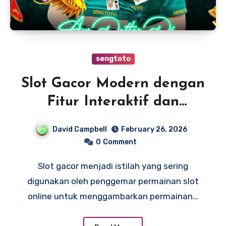
sengtoto
Slot Gacor Modern dengan
Fitur Interaktif dan
Pengalaman Bermain
David Campbell
February 26, 2026
Lebih Menarik
0
Comment
Slot gacor menjadi istilah yang sering
digunakan oleh penggemar permainan slot
online untuk menggambarkan permainan…