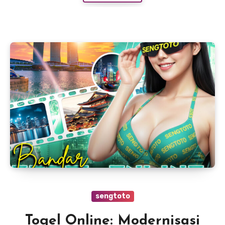
sengtoto
Togel Online: Modernisasi