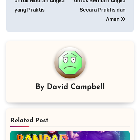
untuk Hiburan Angka
untuk Bermain Angka
yang Praktis
Secara Praktis dan
Aman
By
David Campbell
Related Post