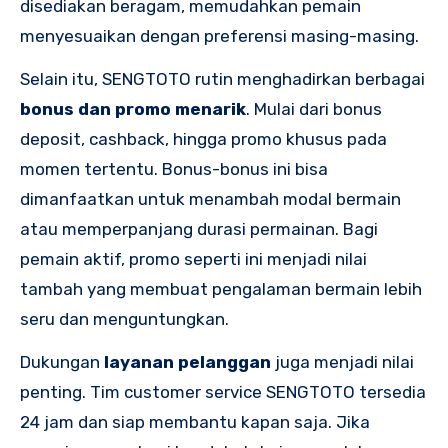
disediakan beragam, memudahkan pemain
menyesuaikan dengan preferensi masing-masing.
Selain itu, SENGTOTO rutin menghadirkan berbagai
bonus dan promo menarik
. Mulai dari bonus
deposit, cashback, hingga promo khusus pada
momen tertentu. Bonus-bonus ini bisa
dimanfaatkan untuk menambah modal bermain
atau memperpanjang durasi permainan. Bagi
pemain aktif, promo seperti ini menjadi nilai
tambah yang membuat pengalaman bermain lebih
seru dan menguntungkan.
Dukungan
layanan pelanggan
juga menjadi nilai
penting. Tim customer service SENGTOTO tersedia
24 jam dan siap membantu kapan saja. Jika