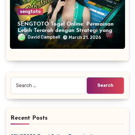
sengtoto
SENGTOTO Togel Online: Permainan
Lebih Terarah dengan Strategi yang
Jelas
David Campbell
March 21, 2026
Search
for:
Recent Posts