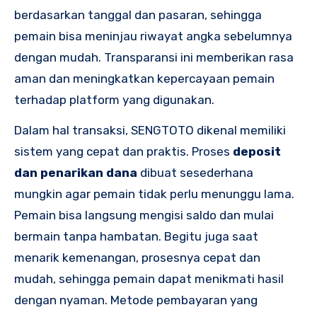
berdasarkan tanggal dan pasaran, sehingga
pemain bisa meninjau riwayat angka sebelumnya
dengan mudah. Transparansi ini memberikan rasa
aman dan meningkatkan kepercayaan pemain
terhadap platform yang digunakan.
Dalam hal transaksi, SENGTOTO dikenal memiliki
sistem yang cepat dan praktis. Proses
deposit
dan penarikan dana
dibuat sesederhana
mungkin agar pemain tidak perlu menunggu lama.
Pemain bisa langsung mengisi saldo dan mulai
bermain tanpa hambatan. Begitu juga saat
menarik kemenangan, prosesnya cepat dan
mudah, sehingga pemain dapat menikmati hasil
dengan nyaman. Metode pembayaran yang