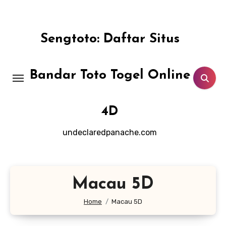
Skip
to
content
Sengtoto: Daftar Situs
Bandar Toto Togel Online
4D
undeclaredpanache.com
Macau 5D
Home
Macau 5D