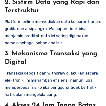
2. Sistem Data yang Rapi dan
Terstruktur
Platform online menyediakan data keluaran harian,
grafik, dan arsip angka. Walaupun tidak bisa
menjamin prediksi, data ini sering digunakan
pemain sebagai bahan analisis.
3. Mekanisme Transaksi yang
Digital
Transaksi deposit dan withdraw dilakukan secara
elektronik. Ini menambah efisiensi, namun juga
memperbesar risiko jika pengguna tidak berhati-
hati dalam mengelola uang.
4. Akses 24 Jam Tanpa Batas