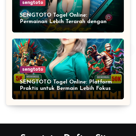
sengtoto
SENGTOTO Togel Online:
Permainan Lebih Terarah dengan
Strategi yang Jelas
sengtoto
SENGTOTO Togel Online: Platform
Praktis untuk Bermain Lebih Fokus
dan Terarah