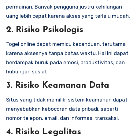
permainan. Banyak pengguna justru kehilangan
uang lebih cepat karena akses yang terlalu mudah.
2. Risiko Psikologis
Togel online dapat memicu kecanduan, terutama
karena aksesnya tanpa batas waktu. Hal ini dapat
berdampak buruk pada emosi, produktivitas, dan
hubungan sosial.
3. Risiko Keamanan Data
Situs yang tidak memiliki sistem keamanan dapat
menyebabkan kebocoran data pribadi, seperti
nomor telepon, email, dan informasi transaksi.
4. Risiko Legalitas