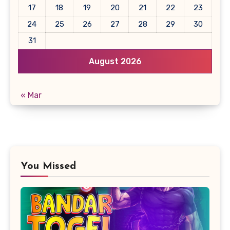
17
18
19
20
21
22
23
24
25
26
27
28
29
30
31
August 2026
« Mar
You Missed