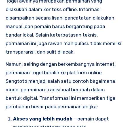
Togel awalnya merupakan permainan yang
dilakukan dalam konteks offline. Informasi
disampaikan secara lisan, pencatatan dilakukan
manual, dan pemain harus bergantung pada
bandar lokal. Selain keterbatasan teknis,
permainan ini juga rawan manipulasi, tidak memiliki
transparansi, dan sulit dilacak.
Namun, seiring dengan berkembangnya internet,
permainan togel beralih ke platform online.
Sengtoto menjadi salah satu contoh bagaimana
model permainan tradisional berubah dalam
bentuk digital. Transformasi ini memberikan tiga
perubahan besar pada permainan angka:
Akses yang lebih mudah
– pemain dapat