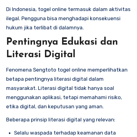
Di Indonesia, togel online termasuk dalam aktivitas
ilegal. Pengguna bisa menghadapi konsekuensi
hukum jika terlibat di dalamnya.
Pentingnya Edukasi dan
Literasi Digital
Fenomena Sengtoto togel online memperlihatkan
betapa pentingnya literasi digital dalam
masyarakat. Literasi digital tidak hanya soal
menggunakan aplikasi, tetapi memahami risiko,
etika digital, dan keputusan yang aman.
Beberapa prinsip literasi digital yang relevan:
Selalu waspada terhadap keamanan data