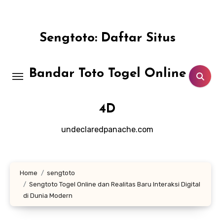
Skip
to
content
Sengtoto: Daftar Situs
Bandar Toto Togel Online
4D
undeclaredpanache.com
Home
sengtoto
Sengtoto Togel Online dan Realitas Baru Interaksi Digital
di Dunia Modern