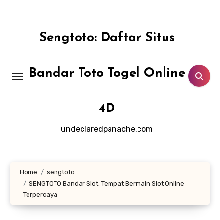
Skip
to
content
Sengtoto: Daftar Situs
Bandar Toto Togel Online
4D
undeclaredpanache.com
Home
sengtoto
SENGTOTO Bandar Slot: Tempat Bermain Slot Online
Terpercaya