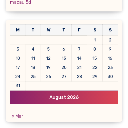
macau 5d
M
T
W
T
F
S
S
1
2
3
4
5
6
7
8
9
10
11
12
13
14
15
16
17
18
19
20
21
22
23
24
25
26
27
28
29
30
31
August 2026
« Mar