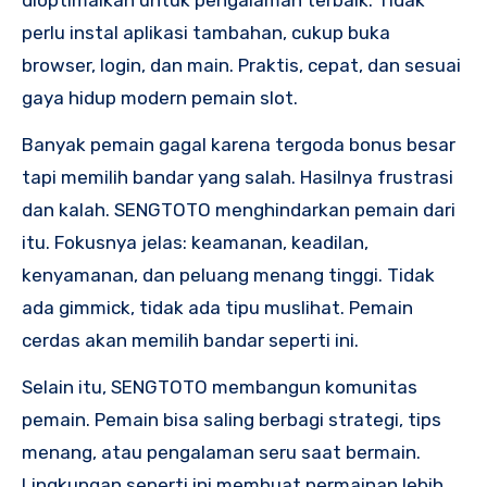
perlu instal aplikasi tambahan, cukup buka
browser, login, dan main. Praktis, cepat, dan sesuai
gaya hidup modern pemain slot.
Banyak pemain gagal karena tergoda bonus besar
tapi memilih bandar yang salah. Hasilnya frustrasi
dan kalah. SENGTOTO menghindarkan pemain dari
itu. Fokusnya jelas: keamanan, keadilan,
kenyamanan, dan peluang menang tinggi. Tidak
ada gimmick, tidak ada tipu muslihat. Pemain
cerdas akan memilih bandar seperti ini.
Selain itu, SENGTOTO membangun komunitas
pemain. Pemain bisa saling berbagi strategi, tips
menang, atau pengalaman seru saat bermain.
Lingkungan seperti ini membuat permainan lebih