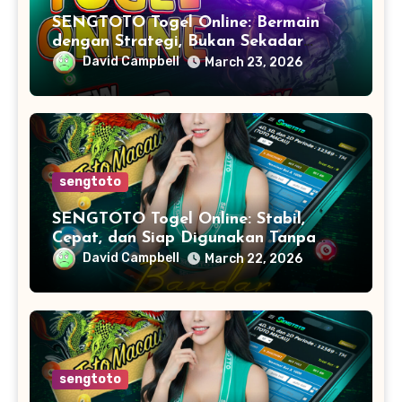
SENGTOTO Togel Online: Bermain
dengan Strategi, Bukan Sekadar
Harapan
David Campbell
March 23, 2026
sengtoto
SENGTOTO Togel Online: Stabil,
Cepat, dan Siap Digunakan Tanpa
Kerumitan
David Campbell
March 22, 2026
sengtoto