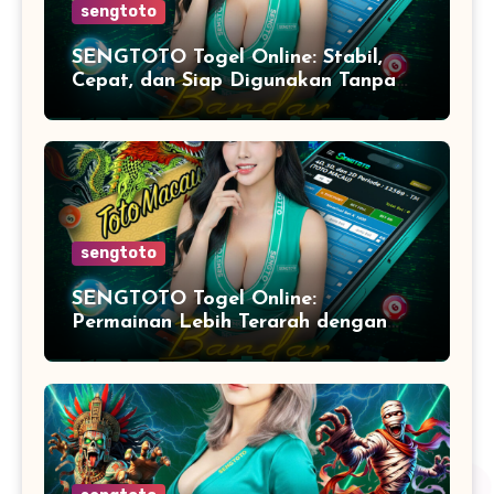
sengtoto
SENGTOTO Togel Online: Stabil,
Cepat, dan Siap Digunakan Tanpa
Kerumitan
sengtoto
SENGTOTO Togel Online:
Permainan Lebih Terarah dengan
Strategi yang Jelas