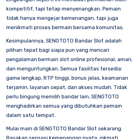
kompetitif, tapi tetap menyenangkan. Pemain
tidak hanya mengejar kemenangan, tapi juga
menikmati proses bermain bersama komunitas.
Kesimpulannya, SENGTOTO Bandar Slot adalah
pilihan tepat bagi siapa pun yang mencari
pengalaman bermain slot online profesional, aman,
dan menguntungkan. Semua fasilitas tersedia:
game lengkap, RTP tinggi, bonus jelas, keamanan
terjamin, layanan cepat, dan akses mudah. Tidak
perlu bingung memilih bandar lain, SENGTOTO
menghadirkan semua yang dibutuhkan pemain
dalam satu tempat.
Mulai main di SENGTOTO Bandar Slot sekarang.
Rasakan sensasi kemenangan nyata, nikmati