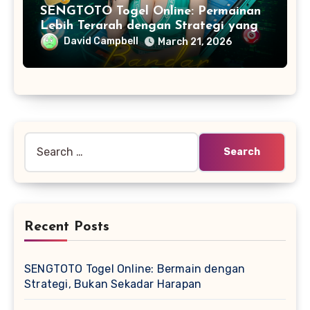
SENGTOTO Togel Online: Permainan
Lebih Terarah dengan Strategi yang
Jelas
David Campbell
March 21, 2026
Search
for:
Recent Posts
SENGTOTO Togel Online: Bermain dengan
Strategi, Bukan Sekadar Harapan