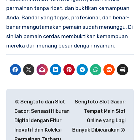
permainan tanpa ribet, dan buktikan kemampuan
Anda. Bandar yang tegas, profesional, dan benar-
benar mengutamakan pemain sudah menunggu. Di
sinilah pemain cerdas membuktikan kemampuan
mereka dan menang besar dengan nyaman.
Post
Sengtoto dan Slot
Sengtoto Slot Gacor:
navigation
Gacor: Sensasi Hiburan
Tempat Main Slot
Digital dengan Fitur
Online yang Lagi
Inovatif dan Koleksi
Banyak Dibicarakan
Permainan Terbaru