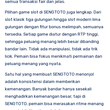
semua transaksi fair dan jelas.
Pilihan game slot di SENGTOTO juga lengkap. Dari
slot klasik tiga gulungan hingga slot modern lima
gulungan dengan fitur bonus melimpah, semuanya
tersedia. Setiap game diatur dengan RTP tinggi,
sehingga peluang menang lebih besar dibanding
bandar lain. Tidak ada manipulasi, tidak ada trik
licik. Pemain bisa fokus menikmati permainan dan
peluang menang yang nyata.
Satu hal yang membuat SENGTOTO menonjol
adalah konsistensi dalam memberikan
kemenangan. Banyak bandar hanya sesekali
menghadirkan kemenangan besar, tapi di
SENGTOTO, pemain bisa merasakan ritme menang