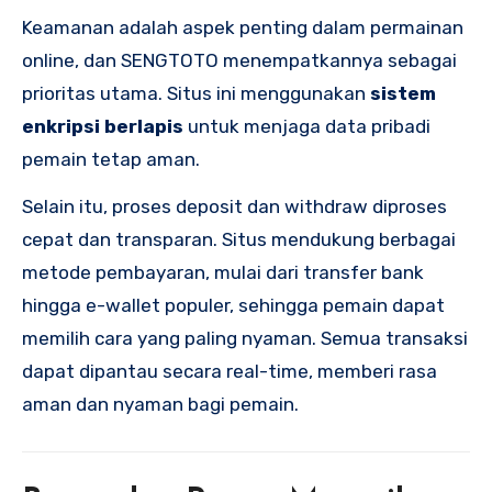
Keamanan adalah aspek penting dalam permainan
online, dan SENGTOTO menempatkannya sebagai
prioritas utama. Situs ini menggunakan
sistem
enkripsi berlapis
untuk menjaga data pribadi
pemain tetap aman.
Selain itu, proses deposit dan withdraw diproses
cepat dan transparan. Situs mendukung berbagai
metode pembayaran, mulai dari transfer bank
hingga e-wallet populer, sehingga pemain dapat
memilih cara yang paling nyaman. Semua transaksi
dapat dipantau secara real-time, memberi rasa
aman dan nyaman bagi pemain.