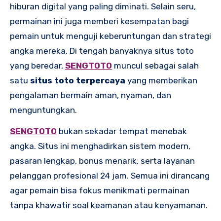
hiburan digital yang paling diminati. Selain seru,
permainan ini juga memberi kesempatan bagi
pemain untuk menguji keberuntungan dan strategi
angka mereka. Di tengah banyaknya situs toto
yang beredar,
SENGTOTO
muncul sebagai salah
satu
situs toto terpercaya
yang memberikan
pengalaman bermain aman, nyaman, dan
menguntungkan.
SENGTOTO
bukan sekadar tempat menebak
angka. Situs ini menghadirkan sistem modern,
pasaran lengkap, bonus menarik, serta layanan
pelanggan profesional 24 jam. Semua ini dirancang
agar pemain bisa fokus menikmati permainan
tanpa khawatir soal keamanan atau kenyamanan.