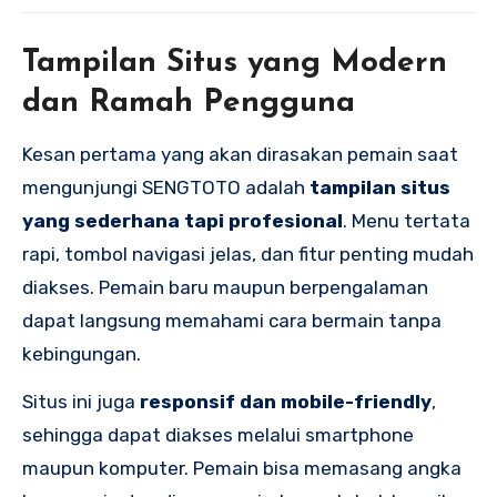
Tampilan Situs yang Modern
dan Ramah Pengguna
Kesan pertama yang akan dirasakan pemain saat
mengunjungi SENGTOTO adalah
tampilan situs
yang sederhana tapi profesional
. Menu tertata
rapi, tombol navigasi jelas, dan fitur penting mudah
diakses. Pemain baru maupun berpengalaman
dapat langsung memahami cara bermain tanpa
kebingungan.
Situs ini juga
responsif dan mobile-friendly
,
sehingga dapat diakses melalui smartphone
maupun komputer. Pemain bisa memasang angka