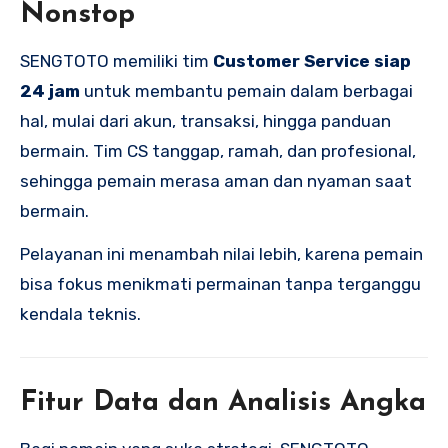
Nonstop
SENGTOTO memiliki tim
Customer Service siap
24 jam
untuk membantu pemain dalam berbagai
hal, mulai dari akun, transaksi, hingga panduan
bermain. Tim CS tanggap, ramah, dan profesional,
sehingga pemain merasa aman dan nyaman saat
bermain.
Pelayanan ini menambah nilai lebih, karena pemain
bisa fokus menikmati permainan tanpa terganggu
kendala teknis.
Fitur Data dan Analisis Angka