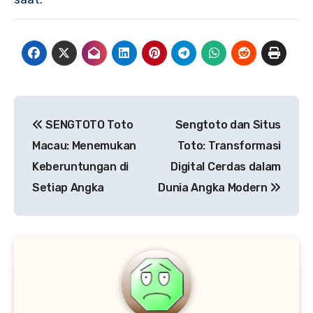
Post
SENGTOTO Toto
Sengtoto dan Situs
navigation
Macau: Menemukan
Toto: Transformasi
Keberuntungan di
Digital Cerdas dalam
Setiap Angka
Dunia Angka Modern