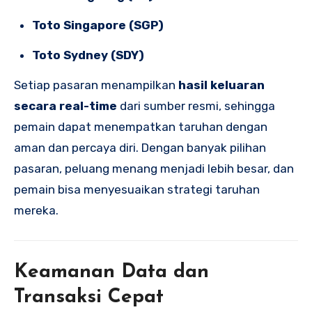
Toto Singapore (SGP)
Toto Sydney (SDY)
Setiap pasaran menampilkan
hasil keluaran
secara real-time
dari sumber resmi, sehingga
pemain dapat menempatkan taruhan dengan
aman dan percaya diri. Dengan banyak pilihan
pasaran, peluang menang menjadi lebih besar, dan
pemain bisa menyesuaikan strategi taruhan
mereka.
Keamanan Data dan
Transaksi Cepat