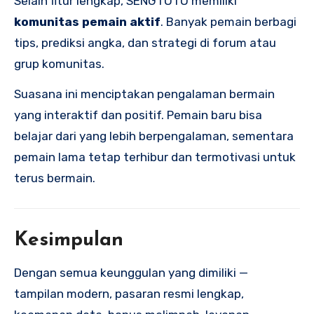
Selain fitur lengkap, SENGTOTO memiliki
komunitas pemain aktif
. Banyak pemain berbagi
tips, prediksi angka, dan strategi di forum atau
grup komunitas.
Suasana ini menciptakan pengalaman bermain
yang interaktif dan positif. Pemain baru bisa
belajar dari yang lebih berpengalaman, sementara
pemain lama tetap terhibur dan termotivasi untuk
terus bermain.
Kesimpulan
Dengan semua keunggulan yang dimiliki —
tampilan modern, pasaran resmi lengkap,