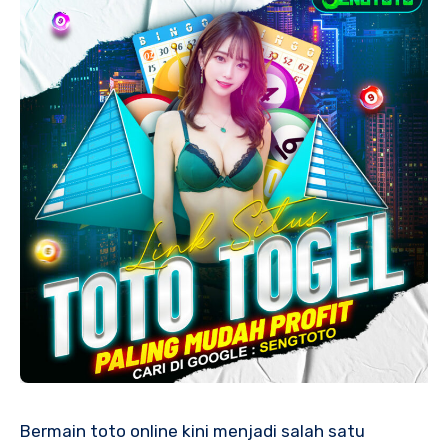
Bermain toto online kini menjadi salah satu