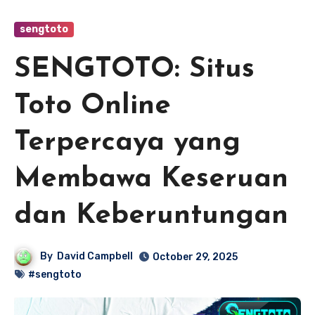
sengtoto
SENGTOTO: Situs
Toto Online
Terpercaya yang
Membawa Keseruan
dan Keberuntungan
By
David Campbell
October 29, 2025
#sengtoto