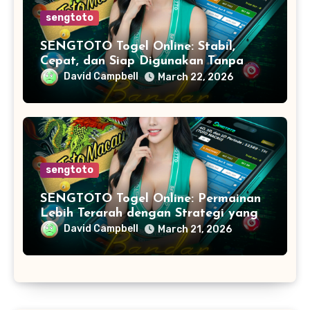
sengtoto
SENGTOTO Togel Online: Stabil,
Cepat, dan Siap Digunakan Tanpa
Kerumitan
David Campbell
March 22, 2026
sengtoto
SENGTOTO Togel Online: Permainan
Lebih Terarah dengan Strategi yang
Jelas
David Campbell
March 21, 2026