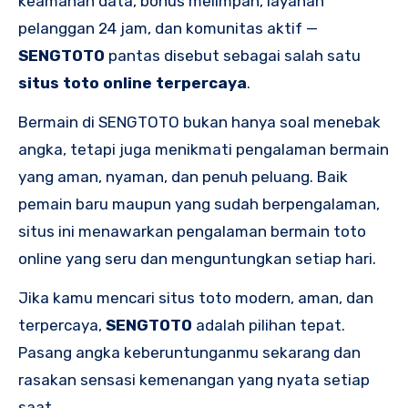
keamanan data, bonus melimpah, layanan
pelanggan 24 jam, dan komunitas aktif —
SENGTOTO
pantas disebut sebagai salah satu
situs toto online terpercaya
.
Bermain di SENGTOTO bukan hanya soal menebak
angka, tetapi juga menikmati pengalaman bermain
yang aman, nyaman, dan penuh peluang. Baik
pemain baru maupun yang sudah berpengalaman,
situs ini menawarkan pengalaman bermain toto
online yang seru dan menguntungkan setiap hari.
Jika kamu mencari situs toto modern, aman, dan
terpercaya,
SENGTOTO
adalah pilihan tepat.
Pasang angka keberuntunganmu sekarang dan
rasakan sensasi kemenangan yang nyata setiap
saat.