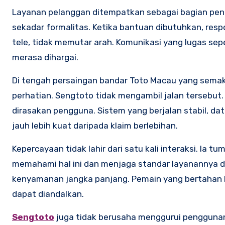
Layanan pelanggan ditempatkan sebagai bagian pent
sekadar formalitas. Ketika bantuan dibutuhkan, respo
tele, tidak memutar arah. Komunikasi yang lugas se
merasa dihargai.
Di tengah persaingan bandar Toto Macau yang semaki
perhatian. Sengtoto tidak mengambil jalan tersebu
dirasakan pengguna. Sistem yang berjalan stabil, da
jauh lebih kuat daripada klaim berlebihan.
Kepercayaan tidak lahir dari satu kali interaksi. Ia
memahami hal ini dan menjaga standar layanannya d
kenyamanan jangka panjang. Pemain yang bertahan b
dapat diandalkan.
Sengtoto
juga tidak berusaha menggurui penggunan