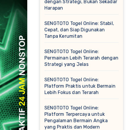
dengan Strategi, Bukan Sekadar
Harapan
SENGTOTO Togel Online: Stabil,
Cepat, dan Siap Digunakan
Tanpa Kerumitan
SENGTOTO Togel Online:
Permainan Lebih Terarah dengan
Strategi yang Jelas
SENGTOTO Togel Online:
Platform Praktis untuk Bermain
Lebih Fokus dan Terarah
SENGTOTO Togel Online:
Platform Terpercaya untuk
Pengalaman Bermain Angka
yang Praktis dan Modern