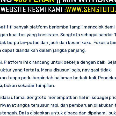
petitif, banyak platform berlomba tampil mencolok demi
an kualitas yang konsisten. Sengtoto sebagai bandar 
dak berputar-putar, dan jauh dari kesan kaku. Fokus uta
n dapat diandalkan dalam jangka panjang.
i. Platform ini dirancang untuk bekerja dengan baik. Se
ktur yang tertata. Menu disusun logis, navigasi tidak
 tanpa perlu berpindah halaman berkali-kali. Pendekat
 bukan sekadar tampilan.
ndasi utama. Sengtoto menempatkan hal ini sebagai prio
s, riwayat angka tersusun rapi, dan pembaruan dilakukan 
etengah. Data disiapkan untuk dibaca dan dipahami, bu