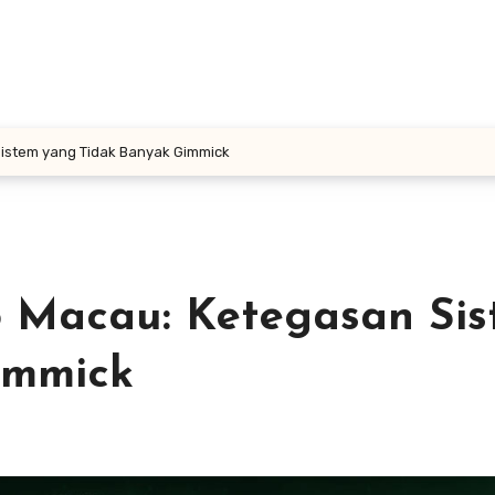
istem yang Tidak Banyak Gimmick
o Macau: Ketegasan Si
immick
o