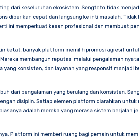
ing dari keseluruhan ekosistem. Sengtoto tidak menja
ns diberikan cepat dan langsung ke inti masalah. Tidak 
perti ini memperkuat kesan profesional dan membuat p
n ketat, banyak platform memilih promosi agresif untu
t. Mereka membangun reputasi melalui pengalaman nyat
ta yang konsisten, dan layanan yang responsif menjadi b
 tumbuh dari pengalaman yang berulang dan konsisten. Sen
engan disiplin. Setiap elemen platform diarahkan untu
iasanya adalah mereka yang merasa sistem berjalan je
ya. Platform ini memberi ruang bagi pemain untuk me