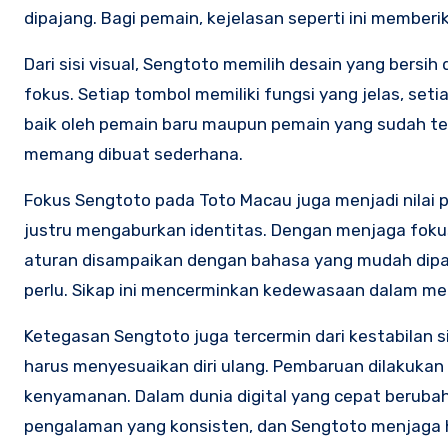
dipajang. Bagi pemain, kejelasan seperti ini membe
Dari sisi visual, Sengtoto memilih desain yang bersi
fokus. Setiap tombol memiliki fungsi yang jelas, seti
baik oleh pemain baru maupun pemain yang sudah ter
memang dibuat sederhana.
Fokus Sengtoto pada Toto Macau juga menjadi nilai p
justru mengaburkan identitas. Dengan menjaga fokus,
aturan disampaikan dengan bahasa yang mudah dipah
perlu. Sikap ini mencerminkan kedewasaan dalam me
Ketegasan Sengtoto juga tercermin dari kestabila
harus menyesuaikan diri ulang. Pembaruan dilakuka
kenyamanan. Dalam dunia digital yang cepat berubah
pengalaman yang konsisten, dan Sengtoto menjaga hal