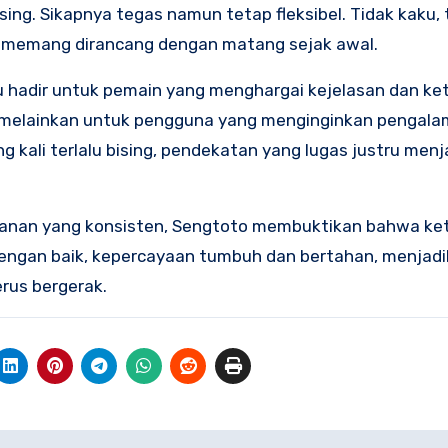
g. Sikapnya tegas namun tetap fleksibel. Tidak kaku, 
 memang dirancang dengan matang sejak awal.
 hadir untuk pemain yang menghargai kejelasan dan ket
 melainkan untuk pengguna yang menginginkan pengal
ng kali terlalu bising, pendekatan yang lugas justru menj
layanan yang konsisten, Sengtoto membuktikan bahwa k
 dengan baik, kepercayaan tumbuh dan bertahan, menjad
rus bergerak.