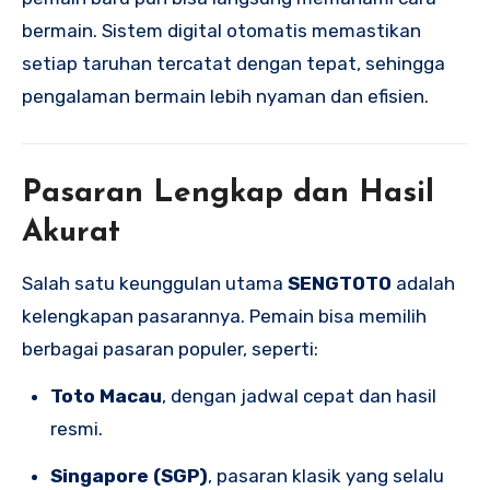
bermain. Sistem digital otomatis memastikan
setiap taruhan tercatat dengan tepat, sehingga
pengalaman bermain lebih nyaman dan efisien.
Pasaran Lengkap dan Hasil
Akurat
Salah satu keunggulan utama
SENGTOTO
adalah
kelengkapan pasarannya. Pemain bisa memilih
berbagai pasaran populer, seperti:
Toto Macau
, dengan jadwal cepat dan hasil
resmi.
Singapore (SGP)
, pasaran klasik yang selalu