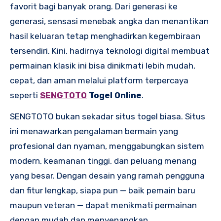
favorit bagi banyak orang. Dari generasi ke
generasi, sensasi menebak angka dan menantikan
hasil keluaran tetap menghadirkan kegembiraan
tersendiri. Kini, hadirnya teknologi digital membuat
permainan klasik ini bisa dinikmati lebih mudah,
cepat, dan aman melalui platform terpercaya
seperti
SENGTOTO
Togel Online
.
SENGTOTO bukan sekadar situs togel biasa. Situs
ini menawarkan pengalaman bermain yang
profesional dan nyaman, menggabungkan sistem
modern, keamanan tinggi, dan peluang menang
yang besar. Dengan desain yang ramah pengguna
dan fitur lengkap, siapa pun — baik pemain baru
maupun veteran — dapat menikmati permainan
dengan mudah dan menyenangkan.