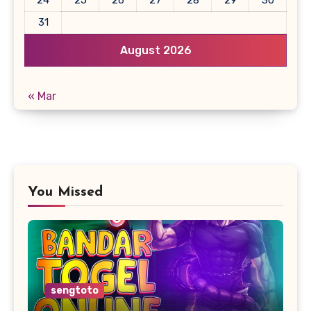
24
25
26
27
28
29
30
31
August 2026
« Mar
You Missed
sengtoto