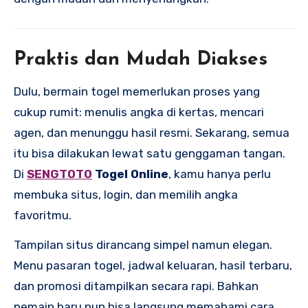
Praktis dan Mudah Diakses
Dulu, bermain togel memerlukan proses yang
cukup rumit: menulis angka di kertas, mencari
agen, dan menunggu hasil resmi. Sekarang, semua
itu bisa dilakukan lewat satu genggaman tangan.
Di
SENGTOTO
Togel Online
, kamu hanya perlu
membuka situs, login, dan memilih angka
favoritmu.
Tampilan situs dirancang simpel namun elegan.
Menu pasaran togel, jadwal keluaran, hasil terbaru,
dan promosi ditampilkan secara rapi. Bahkan
pemain baru pun bisa langsung memahami cara