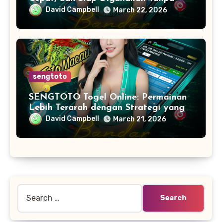
Kerumitan
David Campbell
March 22, 2026
sengtoto
SENGTOTO Togel Online: Permainan
Lebih Terarah dengan Strategi yang
Jelas
David Campbell
March 21, 2026
Search
for: