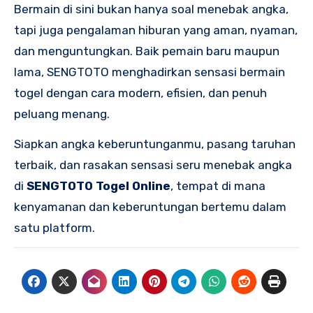
Bermain di sini bukan hanya soal menebak angka,
tapi juga pengalaman hiburan yang aman, nyaman,
dan menguntungkan. Baik pemain baru maupun
lama, SENGTOTO menghadirkan sensasi bermain
togel dengan cara modern, efisien, dan penuh
peluang menang.
Siapkan angka keberuntunganmu, pasang taruhan
terbaik, dan rasakan sensasi seru menebak angka
di
SENGTOTO Togel Online
, tempat di mana
kenyamanan dan keberuntungan bertemu dalam
satu platform.