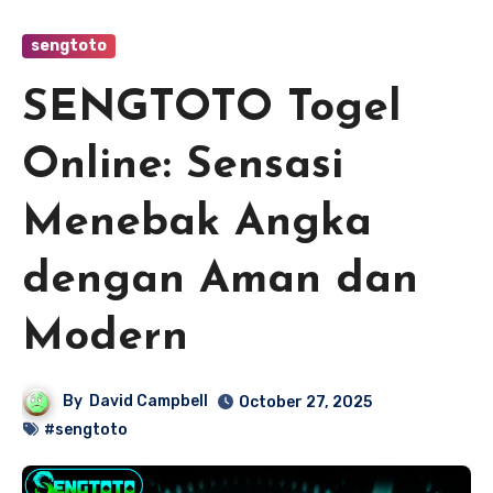
sengtoto
SENGTOTO Togel
Online: Sensasi
Menebak Angka
dengan Aman dan
Modern
By
David Campbell
October 27, 2025
#sengtoto