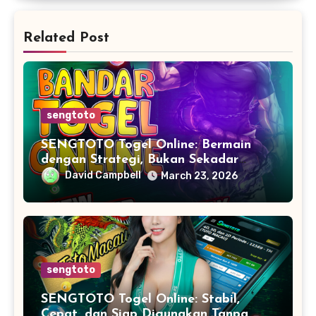
Related Post
sengtoto
SENGTOTO Togel Online: Bermain
dengan Strategi, Bukan Sekadar
Harapan
David Campbell
March 23, 2026
sengtoto
SENGTOTO Togel Online: Stabil,
Cepat, dan Siap Digunakan Tanpa