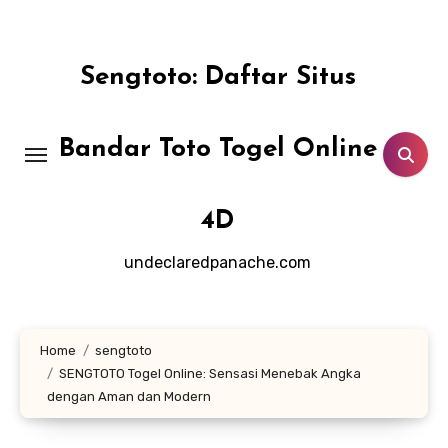
Skip
to
content
Sengtoto: Daftar Situs
Bandar Toto Togel Online
4D
undeclaredpanache.com
Home
sengtoto
SENGTOTO Togel Online: Sensasi Menebak Angka
dengan Aman dan Modern