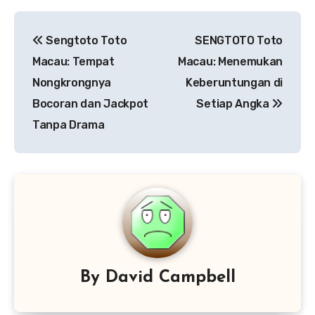
Post
Sengtoto Toto
SENGTOTO Toto
navigation
Macau: Tempat
Macau: Menemukan
Nongkrongnya
Keberuntungan di
Bocoran dan Jackpot
Setiap Angka
Tanpa Drama
By
David Campbell