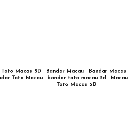
 Toto Macau 5D
Bandar Macau
Bandar Macau
ndar Toto Macau
bandar toto macau 5d
Macau
Toto Macau 5D