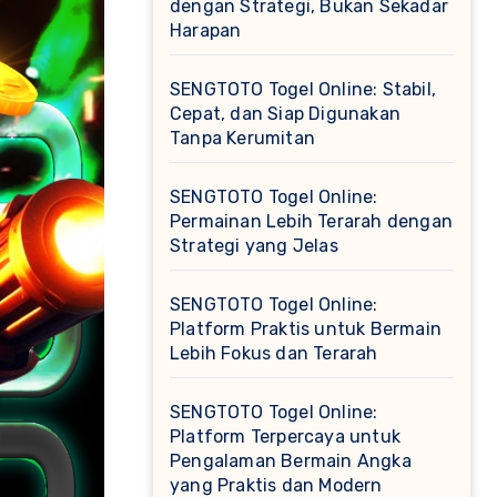
dengan Strategi, Bukan Sekadar
Harapan
SENGTOTO Togel Online: Stabil,
Cepat, dan Siap Digunakan
Tanpa Kerumitan
SENGTOTO Togel Online:
Permainan Lebih Terarah dengan
Strategi yang Jelas
SENGTOTO Togel Online:
Platform Praktis untuk Bermain
Lebih Fokus dan Terarah
SENGTOTO Togel Online:
Platform Terpercaya untuk
Pengalaman Bermain Angka
yang Praktis dan Modern