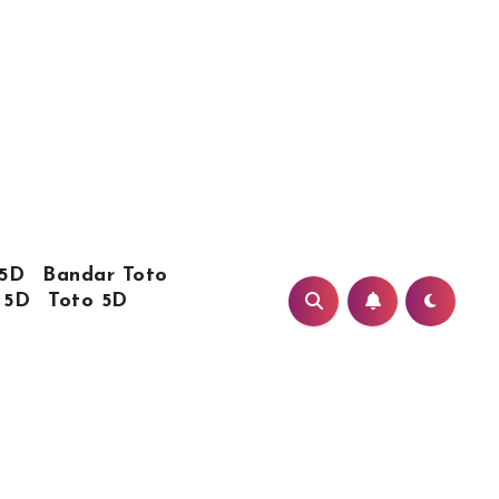
 5D
Bandar Toto
 5D
Toto 5D