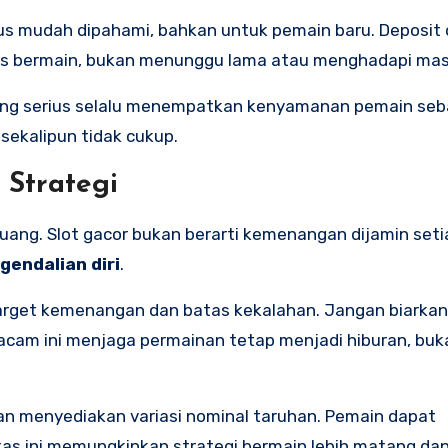
tus mudah dipahami, bahkan untuk pemain baru. Deposit
kus bermain, bukan menunggu lama atau menghadapi masa
 yang serius selalu menempatkan kenyamanan pemain seb
 sekalipun tidak cukup.
 Strategi
uang. Slot gacor bukan berarti kemenangan dijamin seti
gendalian diri
.
arget kemenangan dan batas kekalahan. Jangan biarkan
acam ini menjaga permainan tetap menjadi hiburan, bu
n menyediakan variasi nominal taruhan. Pemain dapat
as ini memungkinkan strategi bermain lebih matang dan 