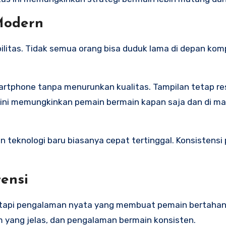
Modern
litas. Tidak semua orang bisa duduk lama di depan kom
rtphone tanpa menurunkan kualitas. Tampilan tetap re
itas ini memungkinkan pemain bermain kapan saja dan di m
 teknologi baru biasanya cepat tertinggal. Konsistensi
ensi
tetapi pengalaman nyata yang membuat pemain bertahan
m yang jelas, dan pengalaman bermain konsisten.