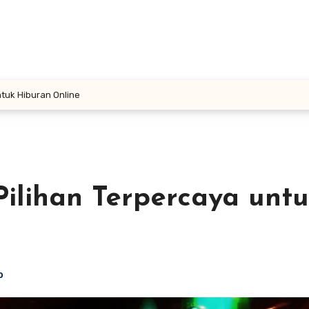
ntuk Hiburan Online
Pilihan Terpercaya unt
o