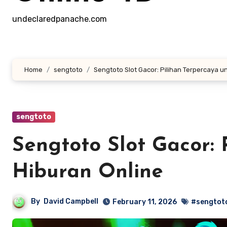
undeclaredpanache.com
Home
sengtoto
Sengtoto Slot Gacor: Pilihan Terpercaya u
sengtoto
Sengtoto Slot Gacor: 
Hiburan Online
By
David Campbell
February 11, 2026
#sengtot