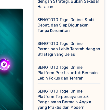
dengan Strategi, Bukan Sekadar
Harapan
SENGTOTO Togel Online: Stabil,
Cepat, dan Siap Digunakan
Tanpa Kerumitan
SENGTOTO Togel Online:
Permainan Lebih Terarah dengan
Strategi yang Jelas
SENGTOTO Togel Online:
Platform Praktis untuk Bermain
Lebih Fokus dan Terarah
SENGTOTO Togel Online:
Platform Terpercaya untuk
Pengalaman Bermain Angka
yang Praktis dan Modern