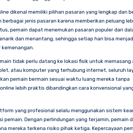
ne dikenal memiliki pilihan pasaran yang lengkap dan 
berbagai jenis pasaran karena memberikan peluang leb
itus, pemain dapat menemukan pasaran populer dari dal
narik dan menantang, sehingga setiap hari bisa menjad
r kemenangan.
main tidak perlu datang ke lokasi fisik untuk memasang
let, atau komputer yang terhubung internet, seluruh l
kinkan pemain bermain sesuai waktu luang mereka tanpa
nline lebih praktis dibandingkan cara konvensional yan
tform yang profesional selalu menggunakan sistem ke
ksi pemain. Dengan perlindungan yang terjamin, pemain 
na mereka terkena risiko pihak ketiga. Kepercayaan pe