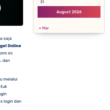
31
August 2026
« Mar
pa saja
gel Online
orm ini
, dan
u melalui
ntuk
ngin
 login dan