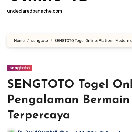
undeclaredpanache.com
Home
sengtoto
SENGTOTO Togel Online: Platform Modern 
sengtoto
SENGTOTO Togel Onli
Pengalaman Bermain 
Terpercaya