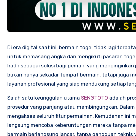
Di era digital saat ini, bermain togel tidak lagi ter
untuk memasang angka dan mengikuti pasaran togel
hadir sebagai solusi bagi pemain yang menginginkan 
bukan hanya sekadar tempat bermain, tetapi juga me
layanan profesional yang siap mendukung setiap lan
Salah satu keunggulan utama
SENGTOTO
adalah pro
prosedur yang panjang atau membingungkan. Dalam 
mengakses seluruh fitur permainan. Kemudahan ini m
langsung mencoba keberuntungan mereka tanpa menu
bermain berlangsung lancar, tanpa gangguan tekni