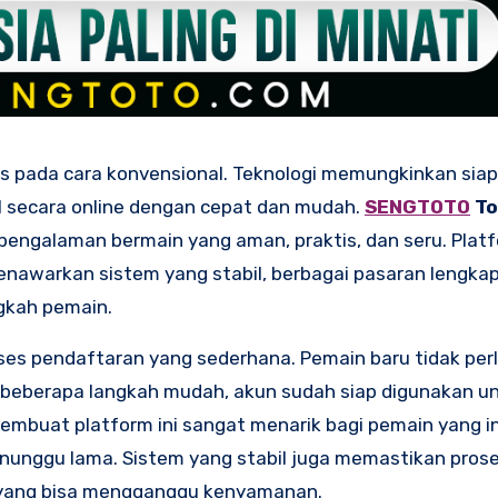
batas pada cara konvensional. Teknologi memungkinkan sia
 secara online dengan cepat dan mudah.
SENGTOTO
To
pengalaman bermain yang aman, praktis, dan seru. Platf
nawarkan sistem yang stabil, berbagai pasaran lengkap
gkah pemain.
ses pendaftaran yang sederhana. Pemain baru tidak perl
beberapa langkah mudah, akun sudah siap digunakan u
embuat platform ini sangat menarik bagi pemain yang i
nggu lama. Sistem yang stabil juga memastikan proses
s yang bisa mengganggu kenyamanan.