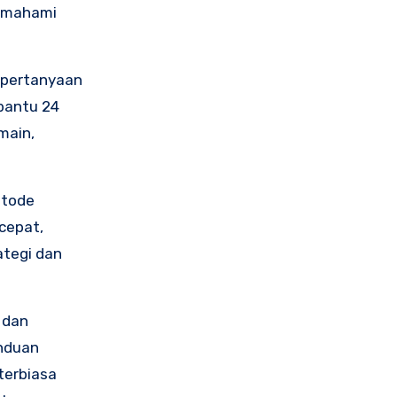
memahami
u pertanyaan
bantu 24
main,
etode
cepat,
ategi dan
 dan
anduan
terbiasa