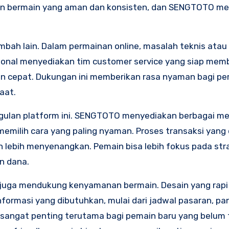
man bermain yang aman dan konsisten, dan SENGTOTO 
ambah lain. Dalam permainan online, masalah teknis ata
sional menyediakan tim customer service yang siap mem
an cepat. Dukungan ini memberikan rasa nyaman bagi pe
aat.
ggulan platform ini. SENGTOTO menyediakan berbagai m
emilih cara yang paling nyaman. Proses transaksi yang 
ebih menyenangkan. Pemain bisa lebih fokus pada str
n dana.
 juga mendukung kenyamanan bermain. Desain yang rapi
ormasi yang dibutuhkan, mulai dari jadwal pasaran, p
ni sangat penting terutama bagi pemain baru yang belum 