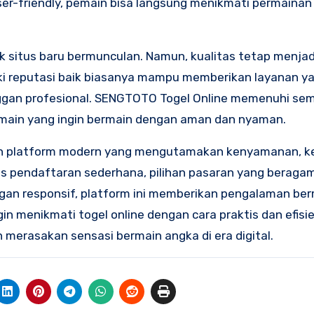
ser-friendly, pemain bisa langsung menikmati permainan
ak situs baru bermunculan. Namun, kualitas tetap menjad
ki reputasi baik biasanya mampu memberikan layanan y
nggan profesional. SENGTOTO Togel Online memenuhi sem
pemain yang ingin bermain dengan aman dan nyaman.
h platform modern yang mengutamakan kenyamanan, k
 pendaftaran sederhana, pilihan pasaran yang beragam
nggan responsif, platform ini memberikan pengalaman be
n menikmati togel online dengan cara praktis dan efisie
merasakan sensasi bermain angka di era digital.