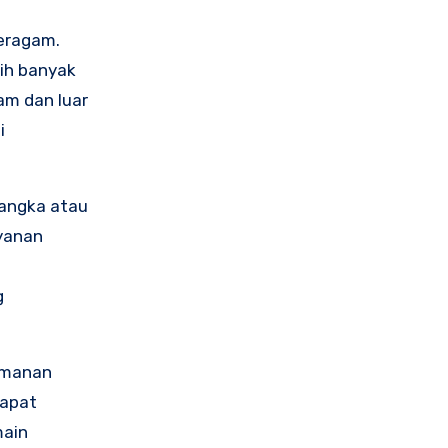
beragam.
ih banyak
am dan luar
i
 angka atau
ayanan
g
amanan
dapat
main