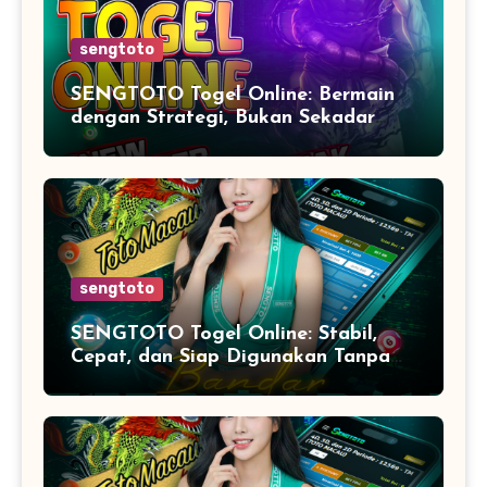
sengtoto
SENGTOTO Togel Online: Bermain
dengan Strategi, Bukan Sekadar
Harapan
sengtoto
SENGTOTO Togel Online: Stabil,
Cepat, dan Siap Digunakan Tanpa
Kerumitan