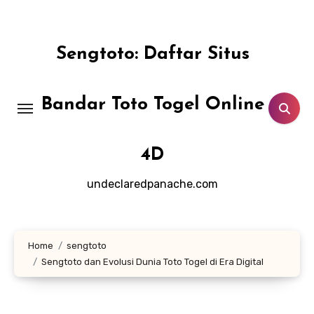
Skip
to
content
Sengtoto: Daftar Situs
Bandar Toto Togel Online
4D
undeclaredpanache.com
Home
sengtoto
Sengtoto dan Evolusi Dunia Toto Togel di Era Digital