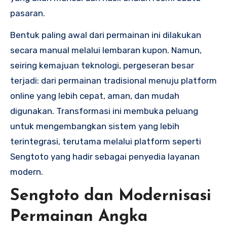
pasaran.
Bentuk paling awal dari permainan ini dilakukan
secara manual melalui lembaran kupon. Namun,
seiring kemajuan teknologi, pergeseran besar
terjadi: dari permainan tradisional menuju platform
online yang lebih cepat, aman, dan mudah
digunakan. Transformasi ini membuka peluang
untuk mengembangkan sistem yang lebih
terintegrasi, terutama melalui platform seperti
Sengtoto yang hadir sebagai penyedia layanan
modern.
Sengtoto dan Modernisasi
Permainan Angka