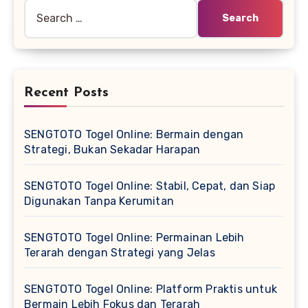
Search
for:
Recent Posts
SENGTOTO Togel Online: Bermain dengan
Strategi, Bukan Sekadar Harapan
SENGTOTO Togel Online: Stabil, Cepat, dan Siap
Digunakan Tanpa Kerumitan
SENGTOTO Togel Online: Permainan Lebih
Terarah dengan Strategi yang Jelas
SENGTOTO Togel Online: Platform Praktis untuk
Bermain Lebih Fokus dan Terarah