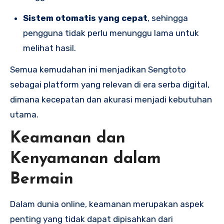
Sistem otomatis yang cepat
, sehingga
pengguna tidak perlu menunggu lama untuk
melihat hasil.
Semua kemudahan ini menjadikan Sengtoto
sebagai platform yang relevan di era serba digital,
dimana kecepatan dan akurasi menjadi kebutuhan
utama.
Keamanan dan
Kenyamanan dalam
Bermain
Dalam dunia online, keamanan merupakan aspek
penting yang tidak dapat dipisahkan dari