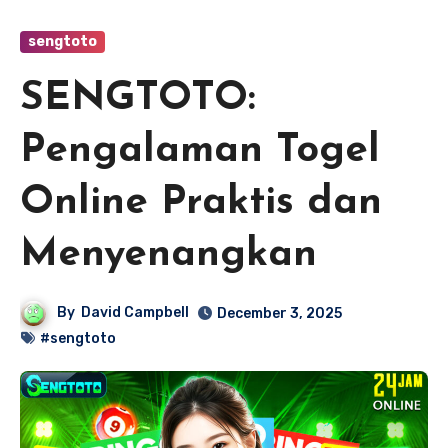
sengtoto
SENGTOTO:
Pengalaman Togel
Online Praktis dan
Menyenangkan
By
David Campbell
December 3, 2025
#sengtoto