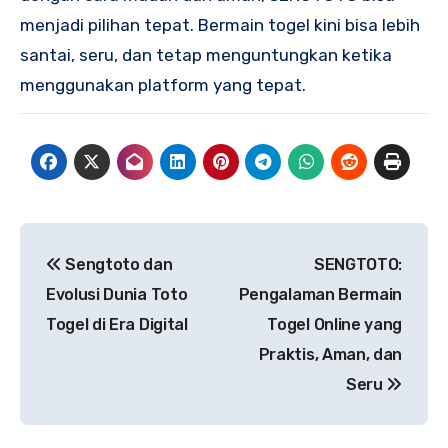
menjadi pilihan tepat. Bermain togel kini bisa lebih
santai, seru, dan tetap menguntungkan ketika
menggunakan platform yang tepat.
Post
Sengtoto dan
SENGTOTO:
navigation
Evolusi Dunia Toto
Pengalaman Bermain
Togel di Era Digital
Togel Online yang
Praktis, Aman, dan
Seru