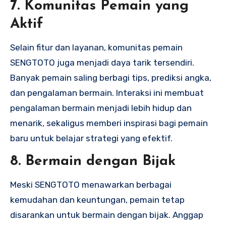
7. Komunitas Pemain yang
Aktif
Selain fitur dan layanan, komunitas pemain
SENGTOTO juga menjadi daya tarik tersendiri.
Banyak pemain saling berbagi tips, prediksi angka,
dan pengalaman bermain. Interaksi ini membuat
pengalaman bermain menjadi lebih hidup dan
menarik, sekaligus memberi inspirasi bagi pemain
baru untuk belajar strategi yang efektif.
8. Bermain dengan Bijak
Meski SENGTOTO menawarkan berbagai
kemudahan dan keuntungan, pemain tetap
disarankan untuk bermain dengan bijak. Anggap