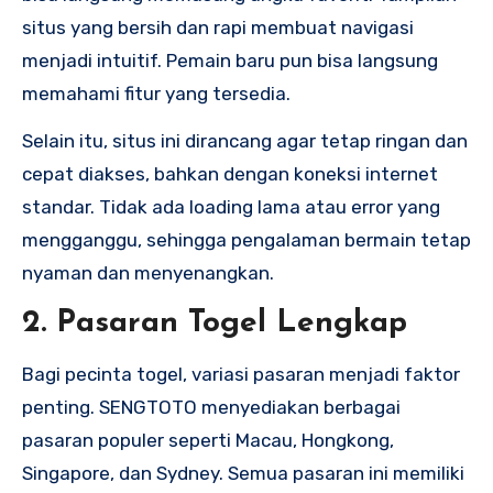
situs yang bersih dan rapi membuat navigasi
menjadi intuitif. Pemain baru pun bisa langsung
memahami fitur yang tersedia.
Selain itu, situs ini dirancang agar tetap ringan dan
cepat diakses, bahkan dengan koneksi internet
standar. Tidak ada loading lama atau error yang
mengganggu, sehingga pengalaman bermain tetap
nyaman dan menyenangkan.
2. Pasaran Togel Lengkap
Bagi pecinta togel, variasi pasaran menjadi faktor
penting. SENGTOTO menyediakan berbagai
pasaran populer seperti Macau, Hongkong,
Singapore, dan Sydney. Semua pasaran ini memiliki