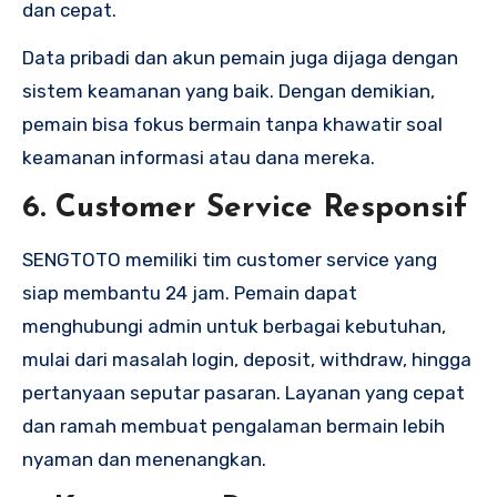
dan cepat.
Data pribadi dan akun pemain juga dijaga dengan
sistem keamanan yang baik. Dengan demikian,
pemain bisa fokus bermain tanpa khawatir soal
keamanan informasi atau dana mereka.
6. Customer Service Responsif
SENGTOTO memiliki tim customer service yang
siap membantu 24 jam. Pemain dapat
menghubungi admin untuk berbagai kebutuhan,
mulai dari masalah login, deposit, withdraw, hingga
pertanyaan seputar pasaran. Layanan yang cepat
dan ramah membuat pengalaman bermain lebih
nyaman dan menenangkan.