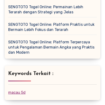
SENGTOTO Togel Online: Permainan Lebih
Terarah dengan Strategi yang Jelas
SENGTOTO Togel Online: Platform Praktis untuk
Bermain Lebih Fokus dan Terarah
SENGTOTO Togel Online: Platform Terpercaya
untuk Pengalaman Bermain Angka yang Praktis
dan Modern
Keywords Terkait :
macau 5d