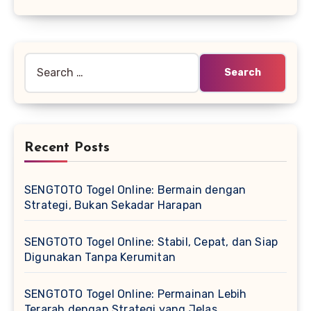
Search
for:
Recent Posts
SENGTOTO Togel Online: Bermain dengan
Strategi, Bukan Sekadar Harapan
SENGTOTO Togel Online: Stabil, Cepat, dan Siap
Digunakan Tanpa Kerumitan
SENGTOTO Togel Online: Permainan Lebih
Terarah dengan Strategi yang Jelas