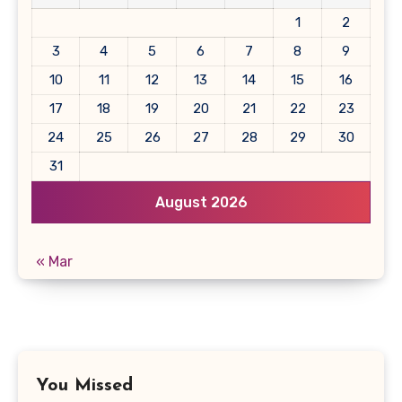
1
2
3
4
5
6
7
8
9
10
11
12
13
14
15
16
17
18
19
20
21
22
23
24
25
26
27
28
29
30
31
August 2026
« Mar
You Missed