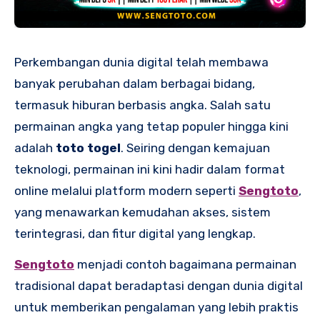
Perkembangan dunia digital telah membawa
banyak perubahan dalam berbagai bidang,
termasuk hiburan berbasis angka. Salah satu
permainan angka yang tetap populer hingga kini
adalah
toto togel
. Seiring dengan kemajuan
teknologi, permainan ini kini hadir dalam format
online melalui platform modern seperti
Sengtoto
,
yang menawarkan kemudahan akses, sistem
terintegrasi, dan fitur digital yang lengkap.
Sengtoto
menjadi contoh bagaimana permainan
tradisional dapat beradaptasi dengan dunia digital
untuk memberikan pengalaman yang lebih praktis