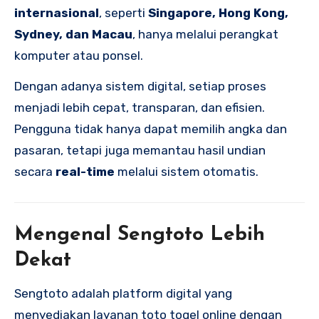
internasional
, seperti
Singapore, Hong Kong,
Sydney, dan Macau
, hanya melalui perangkat
komputer atau ponsel.
Dengan adanya sistem digital, setiap proses
menjadi lebih cepat, transparan, dan efisien.
Pengguna tidak hanya dapat memilih angka dan
pasaran, tetapi juga memantau hasil undian
secara
real-time
melalui sistem otomatis.
Mengenal Sengtoto Lebih
Dekat
Sengtoto adalah platform digital yang
menyediakan layanan toto togel online dengan