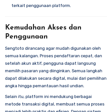
terkait penggunaan platform.
Kemudahan Akses dan
Penggunaan
Sengtoto dirancang agar mudah digunakan oleh
semua kalangan. Proses pendaftaran cepat, dan
setelah akun aktif, pengguna dapat langsung
memilih pasaran yang diinginkan. Semua langkah
dapat dilakukan secara digital, mulai dari pemilihan
angka hingga pemantauan hasil undian.
Selain itu, platform ini mendukung berbagai
metode transaksi digital, membuat semua proses
menjadi lebih praktis dan efisien. Dengan sistem