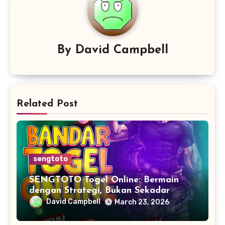
By
David Campbell
Related Post
sengtoto
SENGTOTO Togel Online: Bermain
dengan Strategi, Bukan Sekadar
Harapan
David Campbell
March 23, 2026