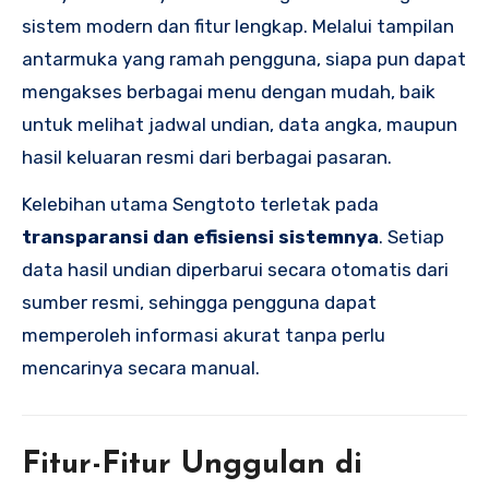
sistem modern dan fitur lengkap. Melalui tampilan
antarmuka yang ramah pengguna, siapa pun dapat
mengakses berbagai menu dengan mudah, baik
untuk melihat jadwal undian, data angka, maupun
hasil keluaran resmi dari berbagai pasaran.
Kelebihan utama Sengtoto terletak pada
transparansi dan efisiensi sistemnya
. Setiap
data hasil undian diperbarui secara otomatis dari
sumber resmi, sehingga pengguna dapat
memperoleh informasi akurat tanpa perlu
mencarinya secara manual.
Fitur-Fitur Unggulan di