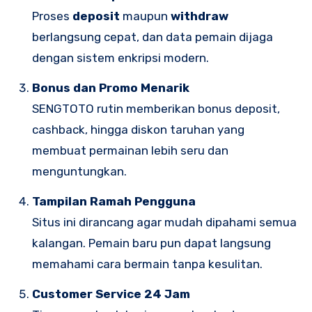
Proses
deposit
maupun
withdraw
berlangsung cepat, dan data pemain dijaga
dengan sistem enkripsi modern.
Bonus dan Promo Menarik
SENGTOTO rutin memberikan bonus deposit,
cashback, hingga diskon taruhan yang
membuat permainan lebih seru dan
menguntungkan.
Tampilan Ramah Pengguna
Situs ini dirancang agar mudah dipahami semua
kalangan. Pemain baru pun dapat langsung
memahami cara bermain tanpa kesulitan.
Customer Service 24 Jam