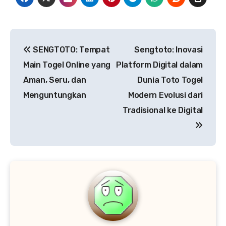
Post
SENGTOTO: Tempat
Sengtoto: Inovasi
navigation
Main Togel Online yang
Platform Digital dalam
Aman, Seru, dan
Dunia Toto Togel
Menguntungkan
Modern Evolusi dari
Tradisional ke Digital