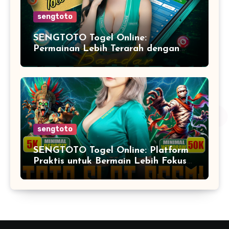
sengtoto
SENGTOTO Togel Online:
Permainan Lebih Terarah dengan
Strategi yang Jelas
sengtoto
SENGTOTO Togel Online: Platform
Praktis untuk Bermain Lebih Fokus
dan Terarah