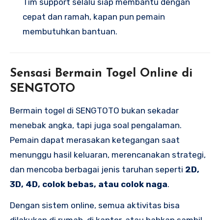
Tim support selalu siap membantu dengan
cepat dan ramah, kapan pun pemain
membutuhkan bantuan.
Sensasi Bermain Togel Online di
SENGTOTO
Bermain togel di SENGTOTO bukan sekadar
menebak angka, tapi juga soal pengalaman.
Pemain dapat merasakan ketegangan saat
menunggu hasil keluaran, merencanakan strategi,
dan mencoba berbagai jenis taruhan seperti
2D,
3D, 4D, colok bebas, atau colok naga
.
Dengan sistem online, semua aktivitas bisa
dilakukan di rumah, di kantor, atau bahkan sambil