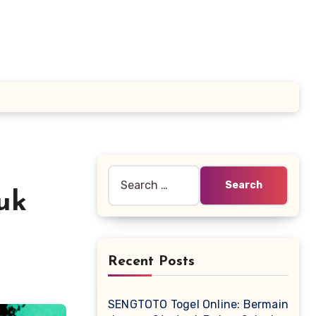
Search
for:
uk
Recent Posts
SENGTOTO Togel Online: Bermain