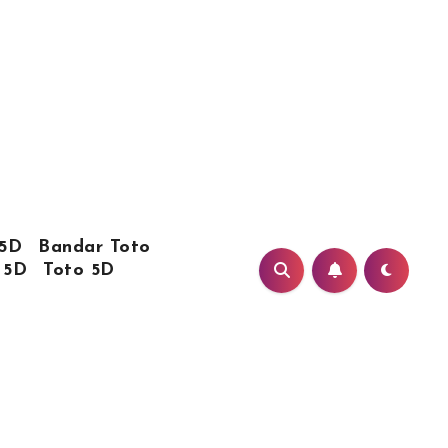
 5D
Bandar Toto
 5D
Toto 5D