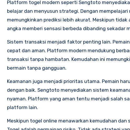
Platform togel modern seperti Sengtoto menyediaka
belajar dan menyusun strategi. Dengan mempelajar
memungkinkan prediksi lebih akurat. Meskipun tid
angka memberi sensasi berbeda dibanding sekadar 
Sistem transaksi menjadi faktor penting lain. Pema
cepat dan aman. Platform modern mendukung berbag
transaksi tanpa hambatan. Kemudahan ini memungk
bermain tanpa gangguan.
Keamanan juga menjadi prioritas utama. Pemain harus
dengan baik. Sengtoto menyediakan sistem keamana
nyaman. Platform yang aman tentu menjadi salah s
platform lain.
Meskipun togel online menawarkan kemudahan dan se
Togel adalah permainan risiko. Tidak ada strategi y