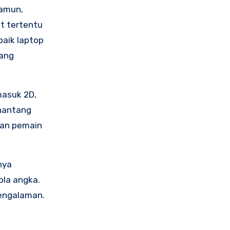
Namun,
at tertentu
baik laptop
yang
masuk 2D,
enantang
kan pemain
nya
ola angka.
pengalaman.