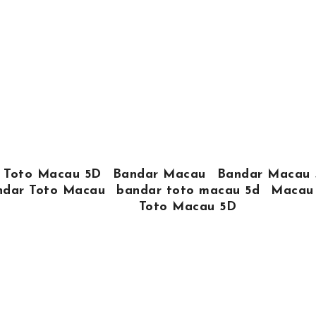
 Toto Macau 5D
Bandar Macau
Bandar Macau
ndar Toto Macau
bandar toto macau 5d
Macau
Toto Macau 5D