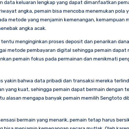
n data keluaran lengkap yang dapat dimanfaatkan pem
i riwayat angka, pemain bisa mencoba menemukan pola 
ak ada metode yang menjamin kemenangan, kemampuan m
menebak angka acak.
in tentu menginginkan proses deposit dan penarikan dan
ai metode pembayaran digital sehingga pemain dapat
inkan pemain fokus pada permainan dan menikmati pe
 yakin bahwa data pribadi dan transaksi mereka terlin
n yang kuat, sehingga pemain dapat bermain dengan t
atu alasan mengapa banyak pemain memilih Sengtoto di
nsasi bermain yang menarik, pemain tetap harus bersik
ang bisa menjamin kemenangan secara mutlak. Oleh karena