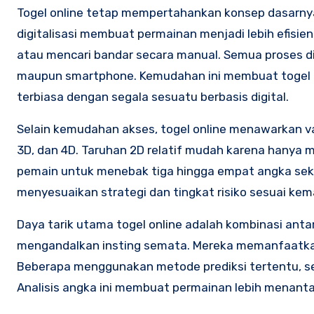
Togel online tetap mempertahankan konsep dasarnya
digitalisasi membuat permainan menjadi lebih efisien
atau mencari bandar secara manual. Semua proses di
maupun smartphone. Kemudahan ini membuat togel on
terbiasa dengan segala sesuatu berbasis digital.
Selain kemudahan akses, togel online menawarkan va
3D, dan 4D. Taruhan 2D relatif mudah karena hanya
pemain untuk menebak tiga hingga empat angka sekal
menyesuaikan strategi dan tingkat risiko sesuai k
Daya tarik utama togel online adalah kombinasi ant
mengandalkan insting semata. Mereka memanfaatkan 
Beberapa menggunakan metode prediksi tertentu, se
Analisis angka ini membuat permainan lebih menan