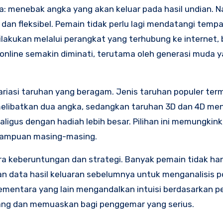
: menebak angka yang akan keluar pada hasil undian. 
 dan fleksibel. Pemain tidak perlu lagi mendatangi temp
lakukan melalui perangkat yang terhubung ke internet, 
line semakin diminati, terutama oleh generasi muda 
riasi taruhan yang beragam. Jenis taruhan populer ter
 melibatkan dua angka, sedangkan taruhan 3D dan 4D m
igus dengan hadiah lebih besar. Pilihan ini memungkin
emampuan masing-masing.
ara keberuntungan dan strategi. Banyak pemain tidak ha
data hasil keluaran sebelumnya untuk menganalisis p
mentara yang lain mengandalkan intuisi berdasarkan 
tang dan memuaskan bagi penggemar yang serius.