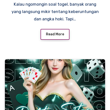
Kalau ngomongin soal togel, banyak orang
yang langsung mikir tentang keberuntungan
dan angka hoki. Tapi…
Read More