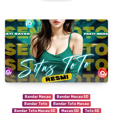
Bandar Macau
Bandar Macau 5D
Bandar Toto
Bandar Toto Macau
Bandar Toto Macau 5D
Macau 5D
Toto 5D