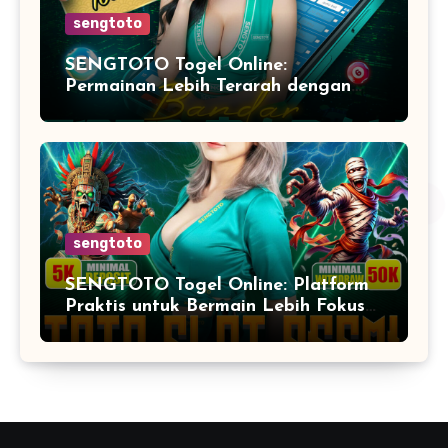
sengtoto
SENGTOTO Togel Online:
Permainan Lebih Terarah dengan
Strategi yang Jelas
sengtoto
SENGTOTO Togel Online: Platform
Praktis untuk Bermain Lebih Fokus
dan Terarah