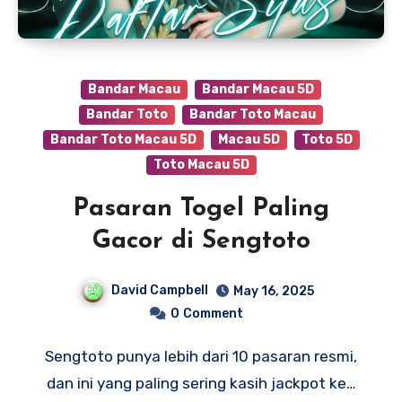
Bandar Macau
Bandar Macau 5D
Bandar Toto
Bandar Toto Macau
Bandar Toto Macau 5D
Macau 5D
Toto 5D
Toto Macau 5D
Pasaran Togel Paling
Gacor di Sengtoto
David Campbell
May 16, 2025
0
Comment
Sengtoto punya lebih dari 10 pasaran resmi,
dan ini yang paling sering kasih jackpot ke…