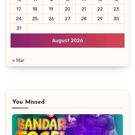
17
18
19
20
21
22
23
24
25
26
27
28
29
30
31
August 2026
« Mar
You Missed