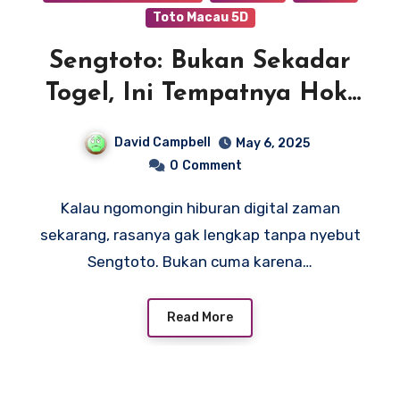
Toto Macau 5D
Sengtoto: Bukan Sekadar
Togel, Ini Tempatnya Hoki
dan Hiburan Nyatu
David Campbell
May 6, 2025
0
Comment
Kalau ngomongin hiburan digital zaman
sekarang, rasanya gak lengkap tanpa nyebut
Sengtoto. Bukan cuma karena…
Read More