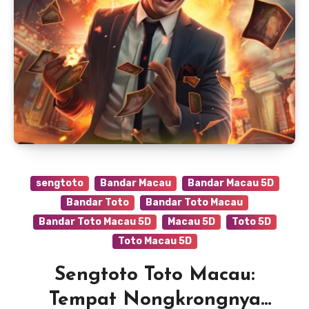
sengtoto
Bandar Macau
Bandar Macau 5D
Bandar Toto
Bandar Toto Macau
Bandar Toto Macau 5D
Macau 5D
Toto 5D
Toto Macau 5D
Sengtoto Toto Macau:
Tempat Nongkrongnya