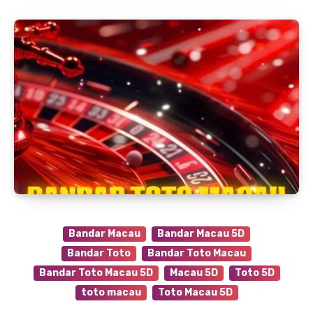
Bandar Macau
Bandar Macau 5D
Bandar Toto
Bandar Toto Macau
Bandar Toto Macau 5D
Macau 5D
Toto 5D
toto macau
Toto Macau 5D