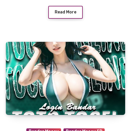
Read More