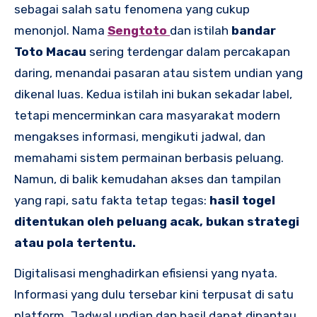
sebagai salah satu fenomena yang cukup
menonjol. Nama
Sengtoto
dan istilah
bandar
Toto Macau
sering terdengar dalam percakapan
daring, menandai pasaran atau sistem undian yang
dikenal luas. Kedua istilah ini bukan sekadar label,
tetapi mencerminkan cara masyarakat modern
mengakses informasi, mengikuti jadwal, dan
memahami sistem permainan berbasis peluang.
Namun, di balik kemudahan akses dan tampilan
yang rapi, satu fakta tetap tegas:
hasil togel
ditentukan oleh peluang acak, bukan strategi
atau pola tertentu.
Digitalisasi menghadirkan efisiensi yang nyata.
Informasi yang dulu tersebar kini terpusat di satu
platform. Jadwal undian dan hasil dapat dipantau