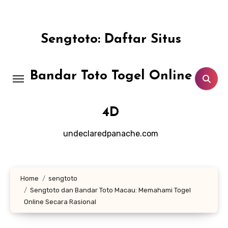
Skip
to
content
Sengtoto: Daftar Situs
Bandar Toto Togel Online
4D
undeclaredpanache.com
Home
sengtoto
Sengtoto dan Bandar Toto Macau: Memahami Togel
Online Secara Rasional