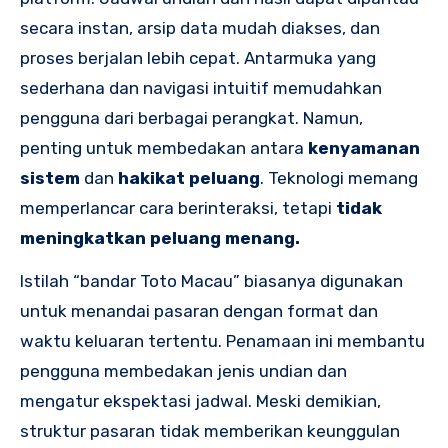
secara instan, arsip data mudah diakses, dan
proses berjalan lebih cepat. Antarmuka yang
sederhana dan navigasi intuitif memudahkan
pengguna dari berbagai perangkat. Namun,
penting untuk membedakan antara
kenyamanan
sistem
dan
hakikat peluang
. Teknologi memang
memperlancar cara berinteraksi, tetapi
tidak
meningkatkan peluang menang.
Istilah “bandar Toto Macau” biasanya digunakan
untuk menandai pasaran dengan format dan
waktu keluaran tertentu. Penamaan ini membantu
pengguna membedakan jenis undian dan
mengatur ekspektasi jadwal. Meski demikian,
struktur pasaran tidak memberikan keunggulan