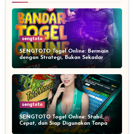
sengtoto
SENGTOTO Togel Online: Bermain
dengan Strategi, Bukan Sekadar
Harapan
sengtoto
SENGTOTO Togel Online: Stabil,
Cepat, dan Siap Digunakan Tanpa
Kerumitan