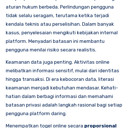
aturan hukum berbeda. Perlindungan pengguna
tidak selalu seragam, terutama ketika terjadi
kendala teknis atau perselisihan. Dalam banyak
kasus, penyelesaian mengikuti kebijakan internal
platform. Menyadari batasan ini membantu
pengguna menilai risiko secara realistis.
Keamanan data juga penting. Aktivitas online
melibatkan informasi sensitif, mulai dari identitas
hingga transaksi. Di era kebocoran data, literasi
keamanan menjadi kebutuhan mendasar. Kehati-
hatian dalam berbagi informasi dan memahami
batasan privasi adalah langkah rasional bagi setiap
pengguna platform daring.
Menempatkan togel online secara
proporsional