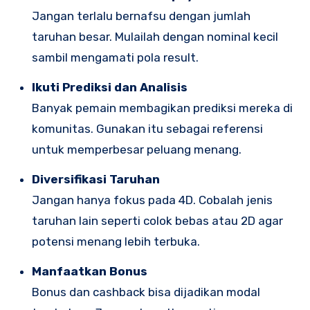
Jangan terlalu bernafsu dengan jumlah
taruhan besar. Mulailah dengan nominal kecil
sambil mengamati pola result.
Ikuti Prediksi dan Analisis
Banyak pemain membagikan prediksi mereka di
komunitas. Gunakan itu sebagai referensi
untuk memperbesar peluang menang.
Diversifikasi Taruhan
Jangan hanya fokus pada 4D. Cobalah jenis
taruhan lain seperti colok bebas atau 2D agar
potensi menang lebih terbuka.
Manfaatkan Bonus
Bonus dan cashback bisa dijadikan modal