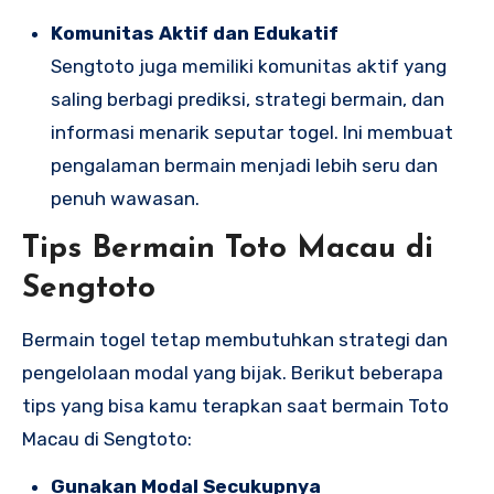
Komunitas Aktif dan Edukatif
Sengtoto juga memiliki komunitas aktif yang
saling berbagi prediksi, strategi bermain, dan
informasi menarik seputar togel. Ini membuat
pengalaman bermain menjadi lebih seru dan
penuh wawasan.
Tips Bermain Toto Macau di
Sengtoto
Bermain togel tetap membutuhkan strategi dan
pengelolaan modal yang bijak. Berikut beberapa
tips yang bisa kamu terapkan saat bermain Toto
Macau di Sengtoto:
Gunakan Modal Secukupnya