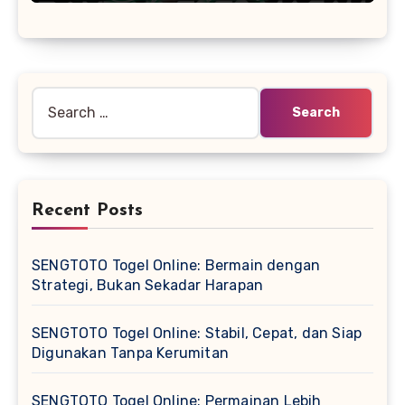
Search
for:
Recent Posts
SENGTOTO Togel Online: Bermain dengan
Strategi, Bukan Sekadar Harapan
SENGTOTO Togel Online: Stabil, Cepat, dan Siap
Digunakan Tanpa Kerumitan
SENGTOTO Togel Online: Permainan Lebih