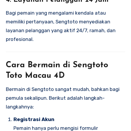
Bagi pemain yang mengalami kendala atau
memiliki pertanyaan, Sengtoto menyediakan
layanan pelanggan yang aktif 24/7, ramah, dan
profesional.
Cara Bermain di Sengtoto
Toto Macau 4D
Bermain di Sengtoto sangat mudah, bahkan bagi
pemula sekalipun. Berikut adalah langkah-
langkahnya:
Registrasi Akun
Pemain hanya perlu mengisi formulir