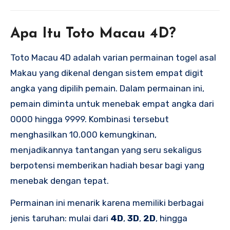
Apa Itu Toto Macau 4D?
Toto Macau 4D adalah varian permainan togel asal
Makau yang dikenal dengan sistem empat digit
angka yang dipilih pemain. Dalam permainan ini,
pemain diminta untuk menebak empat angka dari
0000 hingga 9999. Kombinasi tersebut
menghasilkan 10.000 kemungkinan,
menjadikannya tantangan yang seru sekaligus
berpotensi memberikan hadiah besar bagi yang
menebak dengan tepat.
Permainan ini menarik karena memiliki berbagai
jenis taruhan: mulai dari
4D
,
3D
,
2D
, hingga