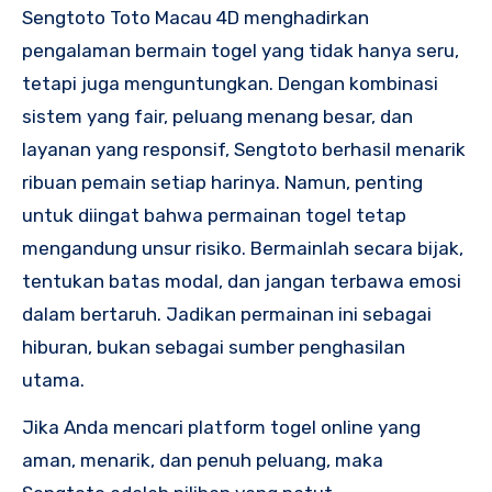
Sengtoto Toto Macau 4D menghadirkan
pengalaman bermain togel yang tidak hanya seru,
tetapi juga menguntungkan. Dengan kombinasi
sistem yang fair, peluang menang besar, dan
layanan yang responsif, Sengtoto berhasil menarik
ribuan pemain setiap harinya. Namun, penting
untuk diingat bahwa permainan togel tetap
mengandung unsur risiko. Bermainlah secara bijak,
tentukan batas modal, dan jangan terbawa emosi
dalam bertaruh. Jadikan permainan ini sebagai
hiburan, bukan sebagai sumber penghasilan
utama.
Jika Anda mencari platform togel online yang
aman, menarik, dan penuh peluang, maka