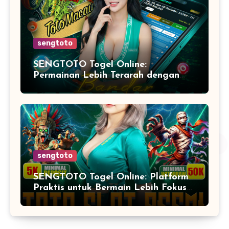
sengtoto
SENGTOTO Togel Online:
Permainan Lebih Terarah dengan
Strategi yang Jelas
sengtoto
SENGTOTO Togel Online: Platform
Praktis untuk Bermain Lebih Fokus
dan Terarah