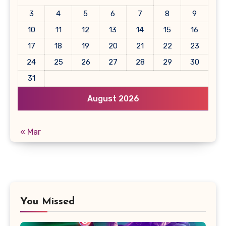
3
4
5
6
7
8
9
10
11
12
13
14
15
16
17
18
19
20
21
22
23
24
25
26
27
28
29
30
31
August 2026
« Mar
You Missed