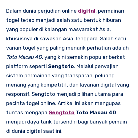
Dalam dunia perjudian online
digital
, permainan
togel tetap menjadi salah satu bentuk hiburan
yang populer di kalangan masyarakat Asia,
khususnya di kawasan Asia Tenggara. Salah satu
varian togel yang paling menarik perhatian adalah
Toto Macau 4D
, yang kini semakin populer berkat
platform seperti
Sengtoto
. Melalui penyajian
sistem permainan yang transparan, peluang
menang yang kompetitif, dan layanan digital yang
responsif, Sengtoto menjadi pilihan utama para
pecinta togel online. Artikel ini akan mengupas
tuntas mengapa
Sengtoto
Toto Macau 4D
menjadi daya tarik tersendiri bagi banyak pemain
di dunia digital saat ini.