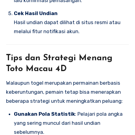
lalu konfirmasi pemasangan.
Cek Hasil Undian
Hasil undian dapat dilihat di situs resmi atau
melalui fitur notifikasi akun.
Tips dan Strategi Menang
Toto Macau 4D
Walaupun togel merupakan permainan berbasis
keberuntungan, pemain tetap bisa menerapkan
beberapa strategi untuk meningkatkan peluang:
Gunakan Pola Statistik
: Pelajari pola angka
yang sering muncul dari hasil undian
sebelumnya.