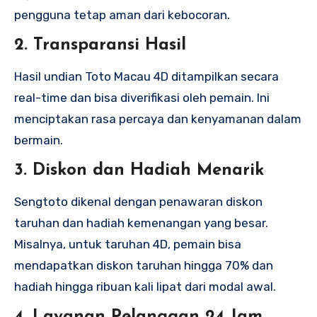
pengguna tetap aman dari kebocoran.
2.
Transparansi Hasil
Hasil undian Toto Macau 4D ditampilkan secara
real-time dan bisa diverifikasi oleh pemain. Ini
menciptakan rasa percaya dan kenyamanan dalam
bermain.
3.
Diskon dan Hadiah Menarik
Sengtoto dikenal dengan penawaran diskon
taruhan dan hadiah kemenangan yang besar.
Misalnya, untuk taruhan 4D, pemain bisa
mendapatkan diskon taruhan hingga 70% dan
hadiah hingga ribuan kali lipat dari modal awal.
4.
Layanan Pelanggan 24 Jam