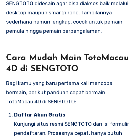
SENGTOTO didesain agar bisa diakses baik melalui
desktop maupun smartphone. Tampilannya
sederhana namun lengkap, cocok untuk pemain
pemula hingga pemain berpengalaman.
Cara Mudah Main TotoMacau
4D di SENGTOTO
Bagi kamu yang baru pertama kali mencoba
bermain, berikut panduan cepat bermain
TotoMacau 4D di SENGTOTO:
Daftar Akun Gratis
Kunjungi situs resmi SENGTOTO dan isi formulir
pendaftaran. Prosesnya cepat, hanya butuh