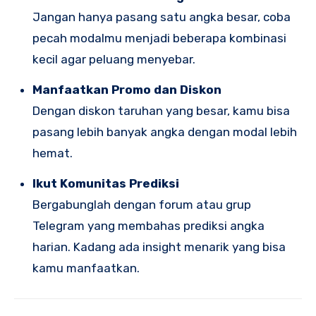
Jangan hanya pasang satu angka besar, coba
pecah modalmu menjadi beberapa kombinasi
kecil agar peluang menyebar.
Manfaatkan Promo dan Diskon
Dengan diskon taruhan yang besar, kamu bisa
pasang lebih banyak angka dengan modal lebih
hemat.
Ikut Komunitas Prediksi
Bergabunglah dengan forum atau grup
Telegram yang membahas prediksi angka
harian. Kadang ada insight menarik yang bisa
kamu manfaatkan.