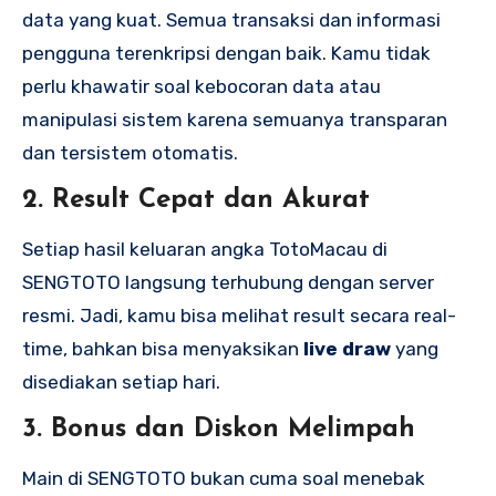
data yang kuat. Semua transaksi dan informasi
pengguna terenkripsi dengan baik. Kamu tidak
perlu khawatir soal kebocoran data atau
manipulasi sistem karena semuanya transparan
dan tersistem otomatis.
2.
Result Cepat dan Akurat
Setiap hasil keluaran angka TotoMacau di
SENGTOTO langsung terhubung dengan server
resmi. Jadi, kamu bisa melihat result secara real-
time, bahkan bisa menyaksikan
live draw
yang
disediakan setiap hari.
3.
Bonus dan Diskon Melimpah
Main di SENGTOTO bukan cuma soal menebak