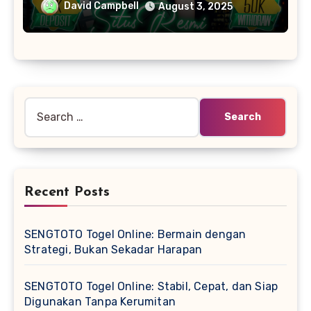
Untungan
David Campbell
August 3, 2025
Search
for:
Recent Posts
SENGTOTO Togel Online: Bermain dengan
Strategi, Bukan Sekadar Harapan
SENGTOTO Togel Online: Stabil, Cepat, dan Siap
Digunakan Tanpa Kerumitan