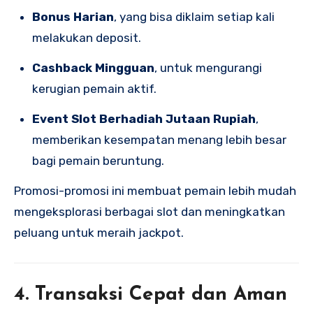
Bonus Harian
, yang bisa diklaim setiap kali
melakukan deposit.
Cashback Mingguan
, untuk mengurangi
kerugian pemain aktif.
Event Slot Berhadiah Jutaan Rupiah
,
memberikan kesempatan menang lebih besar
bagi pemain beruntung.
Promosi-promosi ini membuat pemain lebih mudah
mengeksplorasi berbagai slot dan meningkatkan
peluang untuk meraih jackpot.
4. Transaksi Cepat dan Aman