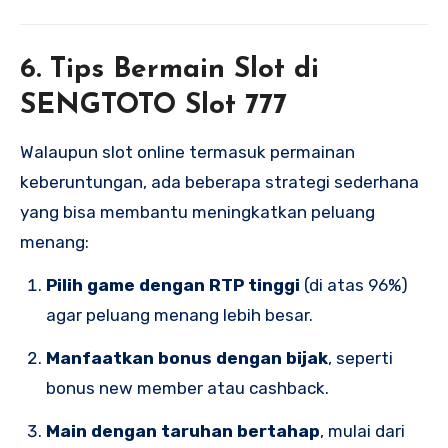
6. Tips Bermain Slot di
SENGTOTO Slot 777
Walaupun slot online termasuk permainan
keberuntungan, ada beberapa strategi sederhana
yang bisa membantu meningkatkan peluang
menang:
Pilih game dengan RTP tinggi
(di atas 96%)
agar peluang menang lebih besar.
Manfaatkan bonus dengan bijak
, seperti
bonus new member atau cashback.
Main dengan taruhan bertahap
, mulai dari