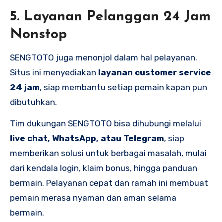
5. Layanan Pelanggan 24 Jam
Nonstop
SENGTOTO juga menonjol dalam hal pelayanan.
Situs ini menyediakan
layanan customer service
24 jam
, siap membantu setiap pemain kapan pun
dibutuhkan.
Tim dukungan SENGTOTO bisa dihubungi melalui
live chat, WhatsApp, atau Telegram
, siap
memberikan solusi untuk berbagai masalah, mulai
dari kendala login, klaim bonus, hingga panduan
bermain. Pelayanan cepat dan ramah ini membuat
pemain merasa nyaman dan aman selama
bermain.