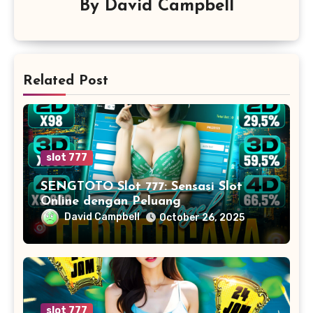
By
David Campbell
Related Post
slot 777
SENGTOTO Slot 777: Sensasi Slot
Online dengan Peluang
Keberuntungan Tanpa Batas
David Campbell
October 26, 2025
slot 777