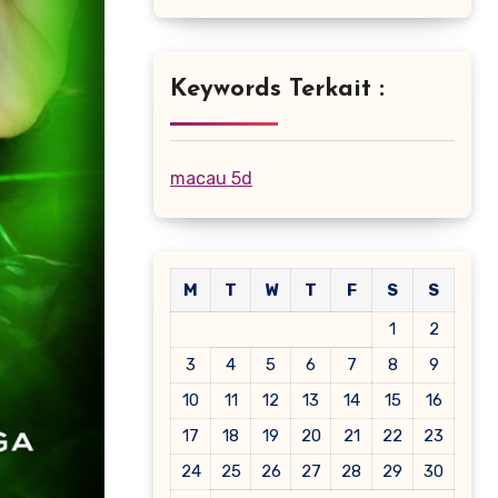
Keywords Terkait :
macau 5d
M
T
W
T
F
S
S
1
2
3
4
5
6
7
8
9
10
11
12
13
14
15
16
17
18
19
20
21
22
23
24
25
26
27
28
29
30