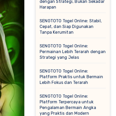
dengan Strategi, Bukan Sekadar
Harapan
SENGTOTO Togel Online: Stabil,
Cepat, dan Siap Digunakan
Tanpa Kerumitan
SENGTOTO Togel Online:
Permainan Lebih Terarah dengan
Strategi yang Jelas
SENGTOTO Togel Online:
Platform Praktis untuk Bermain
Lebih Fokus dan Terarah
SENGTOTO Togel Online:
Platform Terpercaya untuk
Pengalaman Bermain Angka
yang Praktis dan Modern