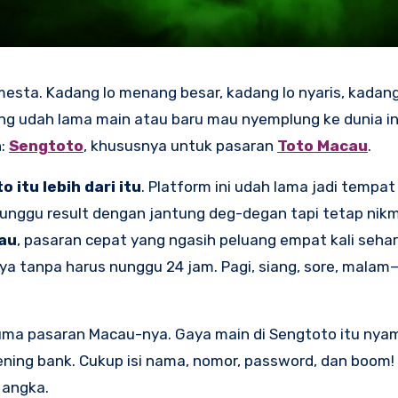
esta. Kadang lo menang besar, kadang lo nyaris, kadan
 yang udah lama main atau baru mau nyemplung ke dunia ini
n:
Sengtoto
, khususnya untuk pasaran
Toto Macau
.
 itu lebih dari itu
. Platform ini udah lama jadi tempat
 nunggu result dengan jantung deg-degan tapi tetap nik
au
, pasaran cepat yang ngasih peluang empat kali sehari
lnya tanpa harus nunggu 24 jam. Pagi, siang, sore, malam
 cuma pasaran Macau-nya. Gaya main di Sengtoto itu nya
ekening bank. Cukup isi nama, nomor, password, dan boom!
 angka.