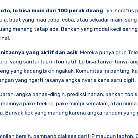
oto, lo bisa main dari 100 perak doang
. Iya, seratus
mula, buat yang mau coba-coba, atau sekadar main iseng
uang menang tetap ada. Bahkan yang modal kecil sering 
nal.
nitasnya yang aktif dan asik
. Mereka punya grup Tel
rol yang santai tapi informatif. Lo bisa tanya-tanya an
seng yang kadang bikin ngakak. Komunitas ini penting, ka
angan yang ngerti rasanya angka nyaris kena satu digit.
luaran, angka panas-dingin, prediksi harian, bahkan tools
lo mainnya pake feeling, pake mimpi semalam, atau cuma
 aja. Banyak kok yang menang karena angka random yang
mpilan bersih, gampang diakses dari HP maupun laptop. 