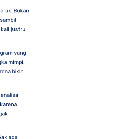
 perak. Bukan
 sambil
kali justru
egram yang
gka mimpi,
rena bikin
 analisa
 karena
 gak
Gak ada