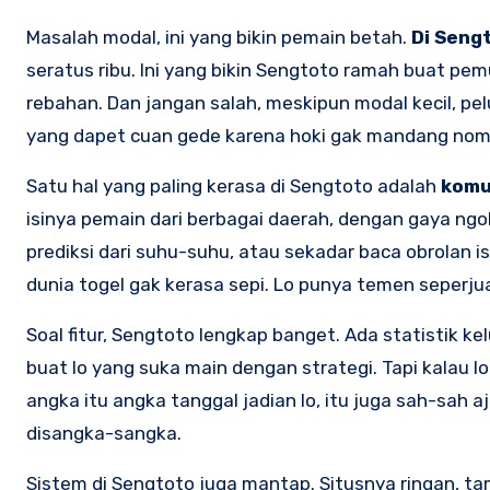
Masalah modal, ini yang bikin pemain betah.
Di Sengt
seratus ribu. Ini yang bikin Sengtoto ramah buat pe
rebahan. Dan jangan salah, meskipun modal kecil, pel
yang dapet cuan gede karena hoki gak mandang nomi
Satu hal yang paling kerasa di Sengtoto adalah
komu
isinya pemain dari berbagai daerah, dengan gaya ngob
prediksi dari suhu-suhu, atau sekadar baca obrolan i
dunia togel gak kerasa sepi. Lo punya temen seperju
Soal fitur, Sengtoto lengkap banget. Ada statistik ke
buat lo yang suka main dengan strategi. Tapi kalau 
angka itu angka tanggal jadian lo, itu juga sah-sah
disangka-sangka.
Sistem di Sengtoto juga mantap. Situsnya ringan, ta