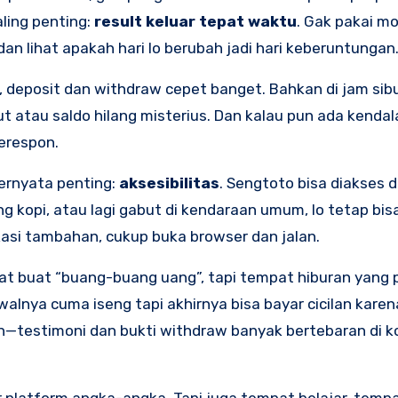
ling penting:
result keluar tepat waktu
. Gak pakai mo
dan lihat apakah hari lo berubah jadi hari keberuntungan
o, deposit dan withdraw cepet banget. Bahkan di jam sib
 atau saldo hilang misterius. Dan kalau pun ada kendal
erespon.
ternyata penting:
aksesibilitas
. Sengtoto bisa diakses 
rung kopi, atau lagi gabut di kendaraan umum, lo tetap bi
kasi tambahan, cukup buka browser dan jalan.
t buat “buang-buang uang”, tapi tempat hiburan yang 
walnya cuma iseng tapi akhirnya bisa bayar cicilan kare
an—testimoni dan bukti withdraw banyak bertebaran di 