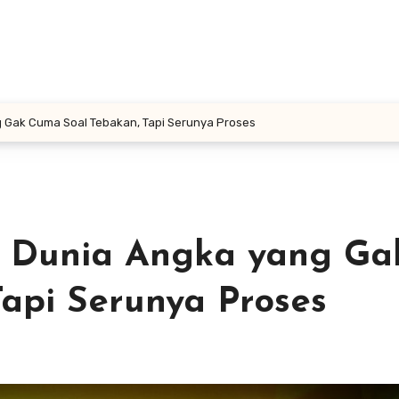
 Gak Cuma Soal Tebakan, Tapi Serunya Proses
: Dunia Angka yang Ga
api Serunya Proses