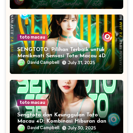
toto macau
SENGTOTO: Pilihan Terbaik untuk
Menikmati Sensasi Toto Macau 4D
David Campbell
July 31, 2025
toto macau
Sengtoto dan Keunggulan Toto
Macau 4D: Kombinasi Hiburan dan
Peluang Menang Besar
David Campbell
July 30, 2025