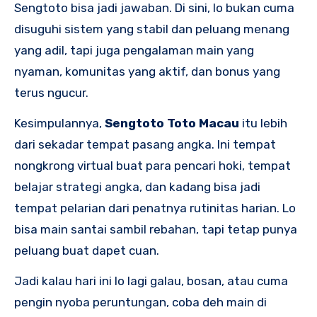
Sengtoto bisa jadi jawaban. Di sini, lo bukan cuma
disuguhi sistem yang stabil dan peluang menang
yang adil, tapi juga pengalaman main yang
nyaman, komunitas yang aktif, dan bonus yang
terus ngucur.
Kesimpulannya,
Sengtoto Toto Macau
itu lebih
dari sekadar tempat pasang angka. Ini tempat
nongkrong virtual buat para pencari hoki, tempat
belajar strategi angka, dan kadang bisa jadi
tempat pelarian dari penatnya rutinitas harian. Lo
bisa main santai sambil rebahan, tapi tetap punya
peluang buat dapet cuan.
Jadi kalau hari ini lo lagi galau, bosan, atau cuma
pengin nyoba peruntungan, coba deh main di