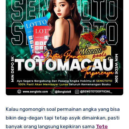
Kalau ngomongin soal permainan angka yang bisa
bikin deg-degan tapi tetap asyik dimainkan, pasti
banyak orang langsung kepikiran sama
Toto