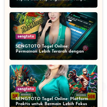
Kerumitan
sengtoto
SENGTOTO Togel Online:
Permainan Lebih Terarah dengan
Strategi yang Jelas
sengtoto
SENGTOTO Togel Online: Platform
Praktis untuk Bermain Lebih Fokus