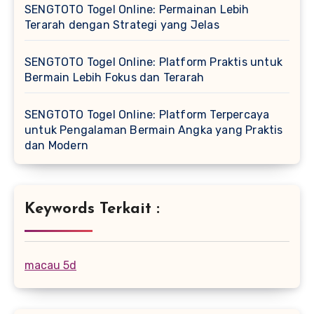
SENGTOTO Togel Online: Permainan Lebih
Terarah dengan Strategi yang Jelas
SENGTOTO Togel Online: Platform Praktis untuk
Bermain Lebih Fokus dan Terarah
SENGTOTO Togel Online: Platform Terpercaya
untuk Pengalaman Bermain Angka yang Praktis
dan Modern
Keywords Terkait :
macau 5d