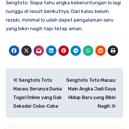
Sengtoto. Siapa tahu angka keberuntungan lo lagi
nunggu di result berikutnya. Dan kalau belum
rezeki, minimal lo udah dapet pengalaman seru
yang bikin nagih tapi tetap aman.
Post
Sengtoto Toto
Sengtoto Toto Macau:
navigation
Macau: Serunya Dunia
Main Angka Jadi Gaya
Togel Online yang Gak
Hidup Baru yang Bikin
Sekadar Coba-Coba
Nagih