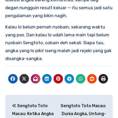
degan nungguin result keluar — itu semua jadi satu
pengalaman yang bikin nagih.
Kalau lo belum pernah nyobain, sekarang waktu
yang pas. Dan kalau lo udah lama main tapi belum
nyobain Sengtoto, cobain deh sekali. Siapa tau,
angka yang lo pikir iseng malah jadi rejeki yang gak
disangka-sangka.
Post
Sengtoto Toto
Sengtoto Toto Macau:
navigation
Macau: Ketika Angka
Dunia Angka, Untung-