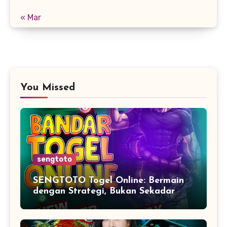
« Mar
You Missed
sengtoto
SENGTOTO Togel Online: Bermain
dengan Strategi, Bukan Sekadar
Harapan