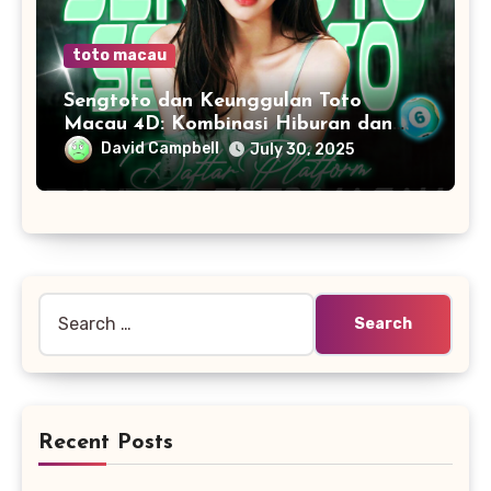
toto macau
Sengtoto dan Keunggulan Toto
Macau 4D: Kombinasi Hiburan dan
Peluang Menang Besar
David Campbell
July 30, 2025
Search
for:
Recent Posts