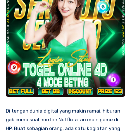
Di tengah dunia digital yang makin ramai, hiburan
gak cuma soal nonton Netflix atau main game di
HP. Buat sebagian orang, ada satu kegiatan yang