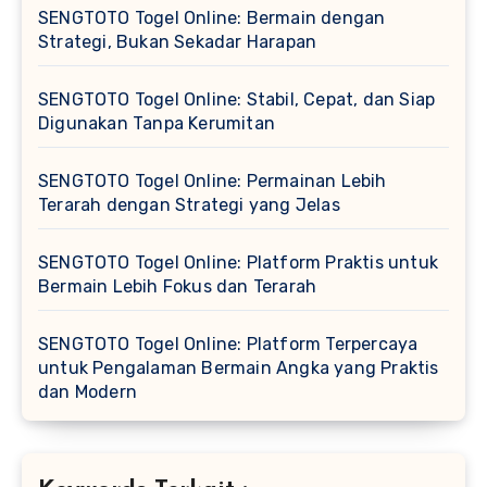
SENGTOTO Togel Online: Bermain dengan
Strategi, Bukan Sekadar Harapan
SENGTOTO Togel Online: Stabil, Cepat, dan Siap
Digunakan Tanpa Kerumitan
SENGTOTO Togel Online: Permainan Lebih
Terarah dengan Strategi yang Jelas
SENGTOTO Togel Online: Platform Praktis untuk
Bermain Lebih Fokus dan Terarah
SENGTOTO Togel Online: Platform Terpercaya
untuk Pengalaman Bermain Angka yang Praktis
dan Modern