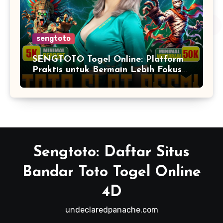
sengtoto
SENGTOTO Togel Online: Platform
Praktis untuk Bermain Lebih Fokus
dan Terarah
Sengtoto: Daftar Situs
Bandar Toto Togel Online
4D
undeclaredpanache.com