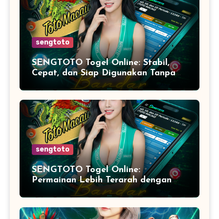
sengtoto
SENGTOTO Togel Online: Stabil,
Cepat, dan Siap Digunakan Tanpa
Kerumitan
sengtoto
SENGTOTO Togel Online:
Permainan Lebih Terarah dengan
Strategi yang Jelas