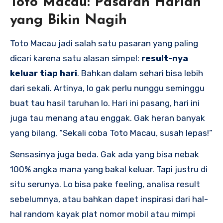
Toto Macau: Pasaran Harian
yang Bikin Nagih
Toto Macau jadi salah satu pasaran yang paling
dicari karena satu alasan simpel:
result-nya
keluar tiap hari
. Bahkan dalam sehari bisa lebih
dari sekali. Artinya, lo gak perlu nunggu seminggu
buat tau hasil taruhan lo. Hari ini pasang, hari ini
juga tau menang atau enggak. Gak heran banyak
yang bilang, “Sekali coba Toto Macau, susah lepas!”
Sensasinya juga beda. Gak ada yang bisa nebak
100% angka mana yang bakal keluar. Tapi justru di
situ serunya. Lo bisa pake feeling, analisa result
sebelumnya, atau bahkan dapet inspirasi dari hal-
hal random kayak plat nomor mobil atau mimpi