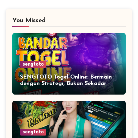
You Missed
sengtoto
SENGTOTO Togel Online: Bermain
dengan Strategi, Bukan Sekadar
Harapan
sengtoto