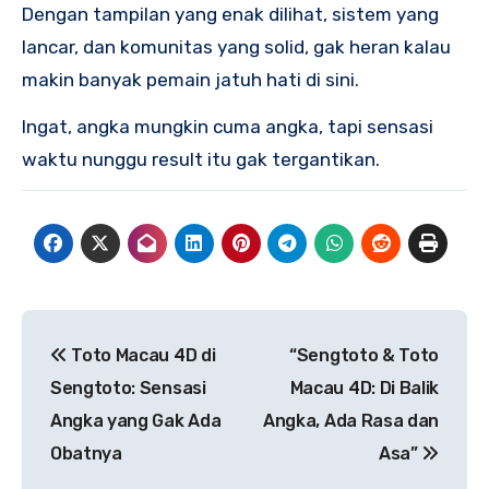
Dengan tampilan yang enak dilihat, sistem yang
lancar, dan komunitas yang solid, gak heran kalau
makin banyak pemain jatuh hati di sini.
Ingat, angka mungkin cuma angka, tapi sensasi
waktu nunggu result itu gak tergantikan.
Post
Toto Macau 4D di
“Sengtoto & Toto
navigation
Sengtoto: Sensasi
Macau 4D: Di Balik
Angka yang Gak Ada
Angka, Ada Rasa dan
Obatnya
Asa”