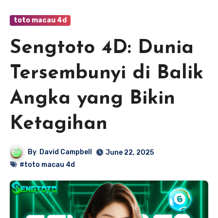
toto macau 4d
Sengtoto 4D: Dunia
Tersembunyi di Balik
Angka yang Bikin
Ketagihan
By
David Campbell
June 22, 2025
#toto macau 4d