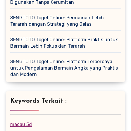
Digunakan Tanpa Kerumitan
SENGTOTO Togel Online: Permainan Lebih
Terarah dengan Strategi yang Jelas
SENGTOTO Togel Online: Platform Praktis untuk
Bermain Lebih Fokus dan Terarah
SENGTOTO Togel Online: Platform Terpercaya
untuk Pengalaman Bermain Angka yang Praktis
dan Modern
Keywords Terkait :
macau 5d