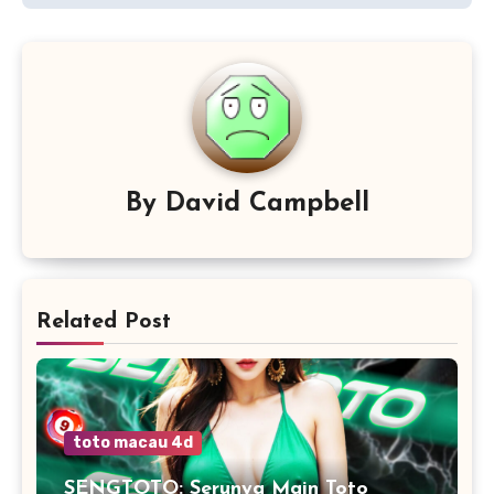
By
David Campbell
Related Post
toto macau 4d
SENGTOTO: Serunya Main Toto