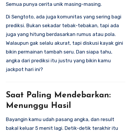
Semua punya cerita unik masing-masing.
Di Sengtoto, ada juga komunitas yang sering bagi
prediksi. Bukan sekadar tebak-tebakan, tapi ada
juga yang hitung berdasarkan rumus atau pola.
Walaupun gak selalu akurat, tapi diskusi kayak gini
bikin permainan tambah seru. Dan siapa tahu,
angka dari prediksi itu justru yang bikin kamu
jackpot hari ini?
Saat Paling Mendebarkan:
Menunggu Hasil
Bayangin kamu udah pasang angka, dan result
bakal keluar 5 menit lagi. Detik-detik terakhir itu