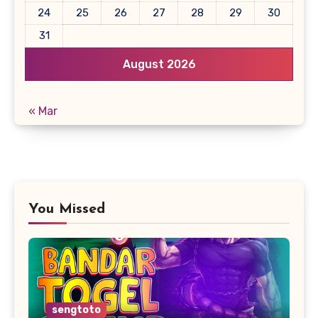
24
25
26
27
28
29
30
31
August 2026
« Mar
You Missed
sengtoto