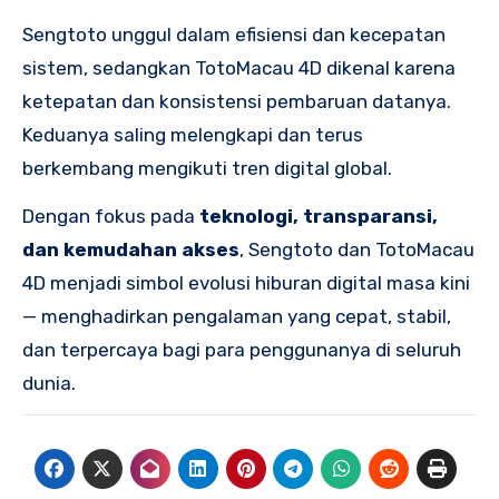
Sengtoto unggul dalam efisiensi dan kecepatan
sistem, sedangkan TotoMacau 4D dikenal karena
ketepatan dan konsistensi pembaruan datanya.
Keduanya saling melengkapi dan terus
berkembang mengikuti tren digital global.
Dengan fokus pada
teknologi, transparansi,
dan kemudahan akses
, Sengtoto dan TotoMacau
4D menjadi simbol evolusi hiburan digital masa kini
— menghadirkan pengalaman yang cepat, stabil,
dan terpercaya bagi para penggunanya di seluruh
dunia.