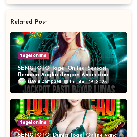
Related Post
togel online
SENGTOTO Togel Online: Sensasi
Bermain Angka dengan Aman dan
Menguntungkan
David Campbell
October 18, 2025
togel online
SENGTOTO: Dunia Togel Online yang