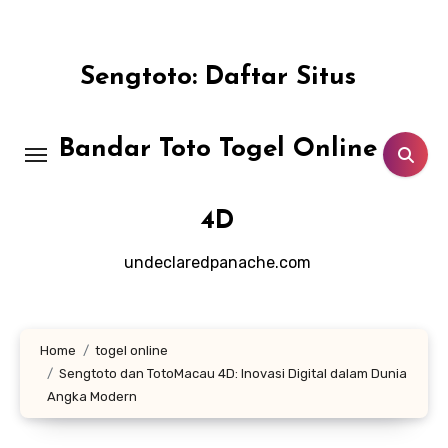
Skip
to
content
Sengtoto: Daftar Situs
Bandar Toto Togel Online
4D
undeclaredpanache.com
Home
togel online
Sengtoto dan TotoMacau 4D: Inovasi Digital dalam Dunia
Angka Modern