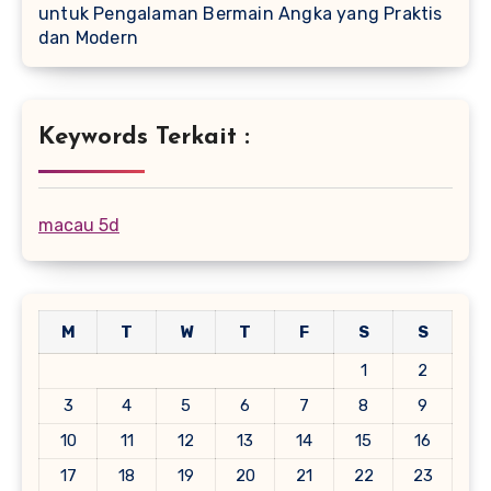
untuk Pengalaman Bermain Angka yang Praktis
dan Modern
Keywords Terkait :
macau 5d
M
T
W
T
F
S
S
1
2
3
4
5
6
7
8
9
10
11
12
13
14
15
16
17
18
19
20
21
22
23