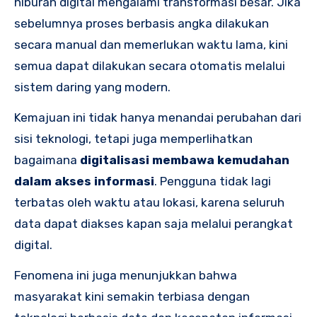
hiburan digital mengalami transformasi besar. Jika
sebelumnya proses berbasis angka dilakukan
secara manual dan memerlukan waktu lama, kini
semua dapat dilakukan secara otomatis melalui
sistem daring yang modern.
Kemajuan ini tidak hanya menandai perubahan dari
sisi teknologi, tetapi juga memperlihatkan
bagaimana
digitalisasi membawa kemudahan
dalam akses informasi
. Pengguna tidak lagi
terbatas oleh waktu atau lokasi, karena seluruh
data dapat diakses kapan saja melalui perangkat
digital.
Fenomena ini juga menunjukkan bahwa
masyarakat kini semakin terbiasa dengan