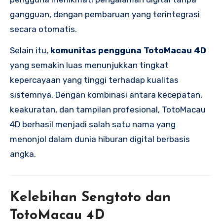
gangguan, dengan pembaruan yang terintegrasi
secara otomatis.
Selain itu,
komunitas pengguna TotoMacau 4D
yang semakin luas menunjukkan tingkat
kepercayaan yang tinggi terhadap kualitas
sistemnya. Dengan kombinasi antara kecepatan,
keakuratan, dan tampilan profesional, TotoMacau
4D berhasil menjadi salah satu nama yang
menonjol dalam dunia hiburan digital berbasis
angka.
Kelebihan Sengtoto dan
TotoMacau 4D