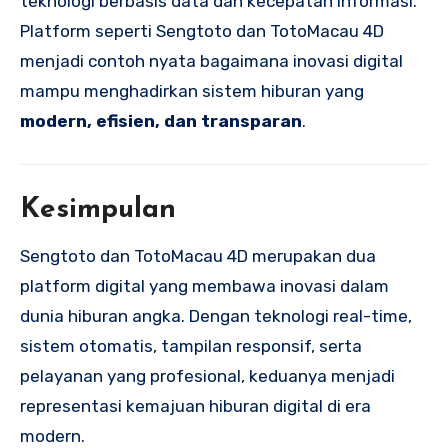
teknologi berbasis data dan kecepatan informasi.
Platform seperti Sengtoto dan TotoMacau 4D
menjadi contoh nyata bagaimana inovasi digital
mampu menghadirkan sistem hiburan yang
modern, efisien, dan transparan
.
Kesimpulan
Sengtoto dan TotoMacau 4D merupakan dua
platform digital yang membawa inovasi dalam
dunia hiburan angka. Dengan teknologi real-time,
sistem otomatis, tampilan responsif, serta
pelayanan yang profesional, keduanya menjadi
representasi kemajuan hiburan digital di era
modern.