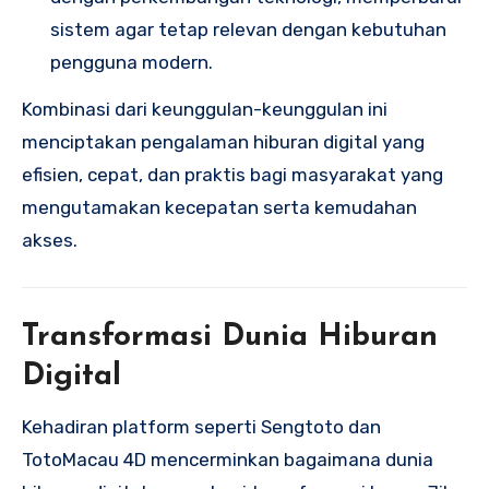
sistem agar tetap relevan dengan kebutuhan
pengguna modern.
Kombinasi dari keunggulan-keunggulan ini
menciptakan pengalaman hiburan digital yang
efisien, cepat, dan praktis bagi masyarakat yang
mengutamakan kecepatan serta kemudahan
akses.
Transformasi Dunia Hiburan
Digital
Kehadiran platform seperti Sengtoto dan
TotoMacau 4D mencerminkan bagaimana dunia