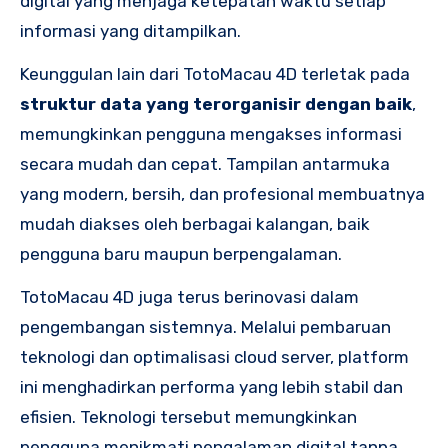
digital yang menjaga ketepatan waktu setiap
informasi yang ditampilkan.
Keunggulan lain dari TotoMacau 4D terletak pada
struktur data yang terorganisir dengan baik
,
memungkinkan pengguna mengakses informasi
secara mudah dan cepat. Tampilan antarmuka
yang modern, bersih, dan profesional membuatnya
mudah diakses oleh berbagai kalangan, baik
pengguna baru maupun berpengalaman.
TotoMacau 4D juga terus berinovasi dalam
pengembangan sistemnya. Melalui pembaruan
teknologi dan optimalisasi cloud server, platform
ini menghadirkan performa yang lebih stabil dan
efisien. Teknologi tersebut memungkinkan
pengguna menikmati pengalaman digital tanpa