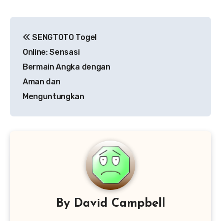
Post
SENGTOTO Togel
navigation
Online: Sensasi
Bermain Angka dengan
Aman dan
Menguntungkan
By
David Campbell