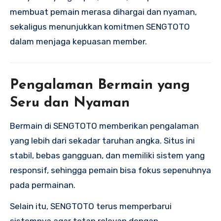
membuat pemain merasa dihargai dan nyaman,
sekaligus menunjukkan komitmen SENGTOTO
dalam menjaga kepuasan member.
Pengalaman Bermain yang
Seru dan Nyaman
Bermain di SENGTOTO memberikan pengalaman
yang lebih dari sekadar taruhan angka. Situs ini
stabil, bebas gangguan, dan memiliki sistem yang
responsif, sehingga pemain bisa fokus sepenuhnya
pada permainan.
Selain itu, SENGTOTO terus memperbarui
sistemnya agar tetap relevan dengan