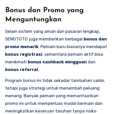
Bonus dan Promo yang
Menguntungkan
Selain sistem yang aman dan pasaran lengkap,
SENGTOTO juga memberikan berbagai
bonus dan
promo menarik
. Pemain baru biasanya mendapat
bonus registrasi
, sementara pemain aktif bisa
menikmati
bonus cashback mingguan
dan
bonus referral
.
Program bonus ini tidak sekadar tambahan saldo,
tetapi juga strategi untuk menambah peluang
menang. Banyak pemain yang memanfaatkan
promo ini untuk memperluas modal bermain dan
meningkatkan keseruan taruhan tanpa risiko