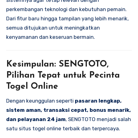
perkembangan teknologi dan kebutuhan pemain.
Dari fitur baru hingga tampilan yang lebih menarik,
semua ditujukan untuk meningkatkan
kenyamanan dan keseruan bermain.
Kesimpulan: SENGTOTO,
Pilihan Tepat untuk Pecinta
Togel Online
Dengan keunggulan seperti
pasaran lengkap,
sistem aman, transaksi cepat, bonus menarik,
dan pelayanan 24 jam
, SENGTOTO menjadi salah
satu situs togel online terbaik dan terpercaya.