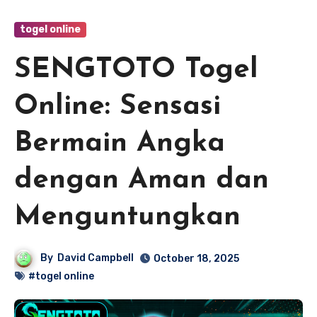
togel online
SENGTOTO Togel
Online: Sensasi
Bermain Angka
dengan Aman dan
Menguntungkan
By
David Campbell
October 18, 2025
#togel online