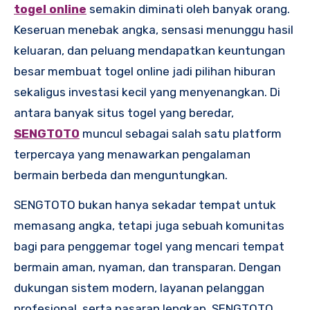
togel online
semakin diminati oleh banyak orang.
Keseruan menebak angka, sensasi menunggu hasil
keluaran, dan peluang mendapatkan keuntungan
besar membuat togel online jadi pilihan hiburan
sekaligus investasi kecil yang menyenangkan. Di
antara banyak situs togel yang beredar,
SENGTOTO
muncul sebagai salah satu platform
terpercaya yang menawarkan pengalaman
bermain berbeda dan menguntungkan.
SENGTOTO bukan hanya sekadar tempat untuk
memasang angka, tetapi juga sebuah komunitas
bagi para penggemar togel yang mencari tempat
bermain aman, nyaman, dan transparan. Dengan
dukungan sistem modern, layanan pelanggan
profesional, serta pasaran lengkap, SENGTOTO