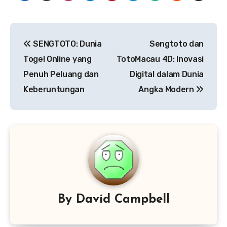
Post
SENGTOTO: Dunia
Sengtoto dan
navigation
Togel Online yang
TotoMacau 4D: Inovasi
Penuh Peluang dan
Digital dalam Dunia
Keberuntungan
Angka Modern
By
David Campbell