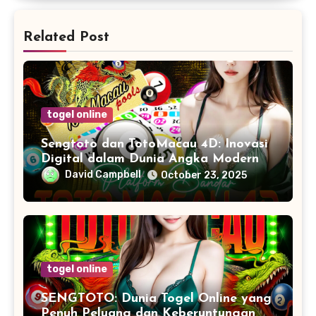
Related Post
togel online
Sengtoto dan TotoMacau 4D: Inovasi
Digital dalam Dunia Angka Modern
David Campbell
October 23, 2025
togel online
SENGTOTO: Dunia Togel Online yang
Penuh Peluang dan Keberuntungan