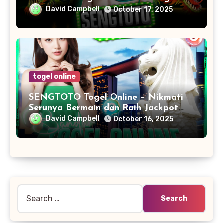
David Campbell
October 17, 2025
togel online
SENGTOTO Togel Online – Nikmati
Serunya Bermain dan Raih Jackpot
Besar Setiap Hari
David Campbell
October 16, 2025
Search
for: