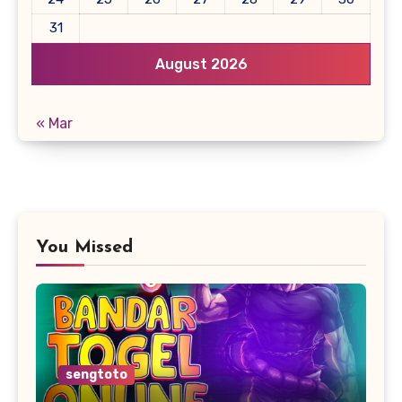
31
August 2026
« Mar
You Missed
sengtoto