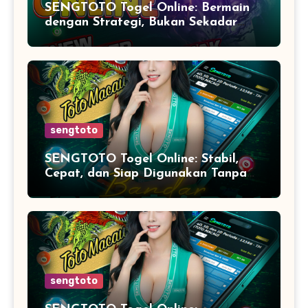
SENGTOTO Togel Online: Bermain
dengan Strategi, Bukan Sekadar
Harapan
sengtoto
SENGTOTO Togel Online: Stabil,
Cepat, dan Siap Digunakan Tanpa
Kerumitan
sengtoto