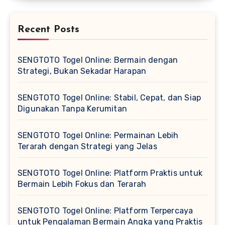
Recent Posts
SENGTOTO Togel Online: Bermain dengan
Strategi, Bukan Sekadar Harapan
SENGTOTO Togel Online: Stabil, Cepat, dan Siap
Digunakan Tanpa Kerumitan
SENGTOTO Togel Online: Permainan Lebih
Terarah dengan Strategi yang Jelas
SENGTOTO Togel Online: Platform Praktis untuk
Bermain Lebih Fokus dan Terarah
SENGTOTO Togel Online: Platform Terpercaya
untuk Pengalaman Bermain Angka yang Praktis