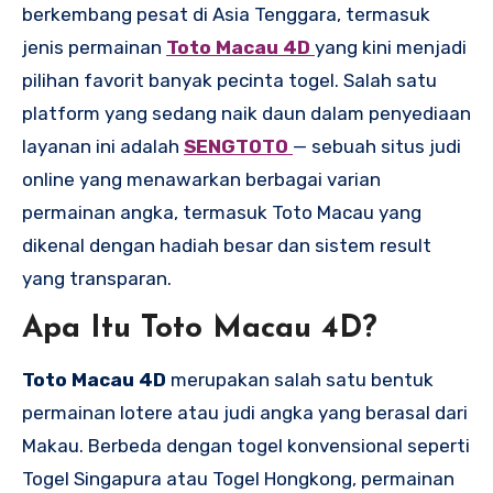
berkembang pesat di Asia Tenggara, termasuk
jenis permainan
Toto Macau 4D
yang kini menjadi
pilihan favorit banyak pecinta togel. Salah satu
platform yang sedang naik daun dalam penyediaan
layanan ini adalah
SENGTOTO
— sebuah situs judi
online yang menawarkan berbagai varian
permainan angka, termasuk Toto Macau yang
dikenal dengan hadiah besar dan sistem result
yang transparan.
Apa Itu Toto Macau 4D?
Toto Macau 4D
merupakan salah satu bentuk
permainan lotere atau judi angka yang berasal dari
Makau. Berbeda dengan togel konvensional seperti
Togel Singapura atau Togel Hongkong, permainan