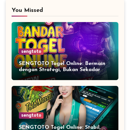
You Missed
sengtoto
SENGTOTO Togel Online: Bermain
dengan Strategi, Bukan Sekadar
Harapan
sengtoto
SENGTOTO Togel Online: Stabil,