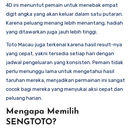
4D ini menuntut pemain untuk menebak empat
digit angka yang akan keluar dalam satu putaran.
Karena peluang menang lebih menantang, hadiah
yang ditawarkan juga jauh lebih tinggi.
Toto Macau juga terkenal karena hasil result-nya
yang cepat, yakni tersedia setiap hari dengan
jadwal pengeluaran yang konsisten. Pemain tidak
perlu menunggu lama untuk mengetahui hasil
taruhan mereka, menjadikan permainan ini sangat
cocok bagi mereka yang menyukai aksi cepat dan
peluang harian.
Mengapa Memilih
SENGTOTO?