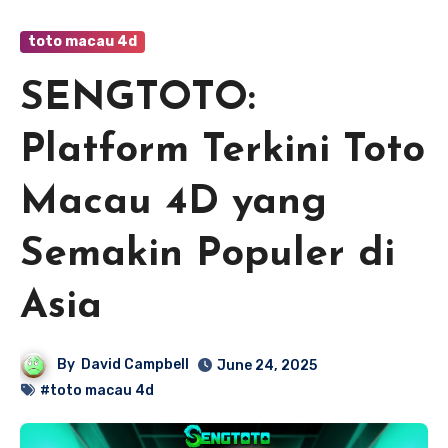
toto macau 4d
SENGTOTO:
Platform Terkini Toto
Macau 4D yang
Semakin Populer di
Asia
By
David Campbell
June 24, 2025
#toto macau 4d