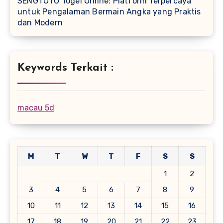
SENGTOTO Togel Online: Platform Terpercaya
untuk Pengalaman Bermain Angka yang Praktis
dan Modern
Keywords Terkait :
macau 5d
M
T
W
T
F
S
S
1
2
3
4
5
6
7
8
9
10
11
12
13
14
15
16
17
18
19
20
21
22
23