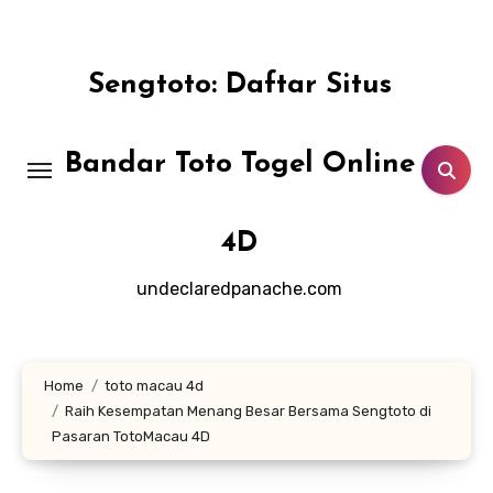
Skip
to
content
Sengtoto: Daftar Situs
Bandar Toto Togel Online
4D
undeclaredpanache.com
Home
toto macau 4d
Raih Kesempatan Menang Besar Bersama Sengtoto di
Pasaran TotoMacau 4D