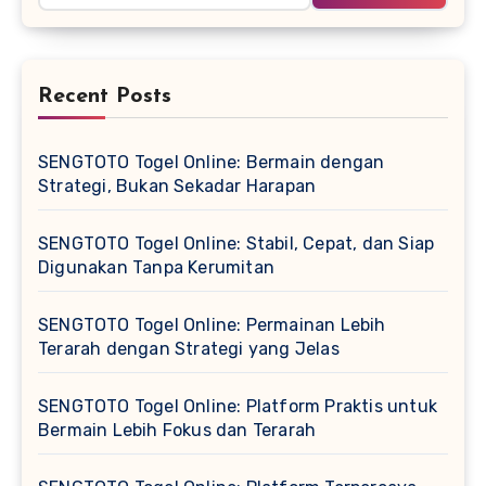
Recent Posts
SENGTOTO Togel Online: Bermain dengan
Strategi, Bukan Sekadar Harapan
SENGTOTO Togel Online: Stabil, Cepat, dan Siap
Digunakan Tanpa Kerumitan
SENGTOTO Togel Online: Permainan Lebih
Terarah dengan Strategi yang Jelas
SENGTOTO Togel Online: Platform Praktis untuk
Bermain Lebih Fokus dan Terarah