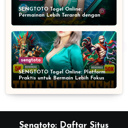
SENGTOTO Togel Online:
Permainan Lebih Terarah dengan
Strategi yang Jelas
sengtoto
SENGTOTO Togel Online: Platform
Praktis untuk Bermain Lebih Fokus
dan Terarah
Sengtoto: Daftar Situs