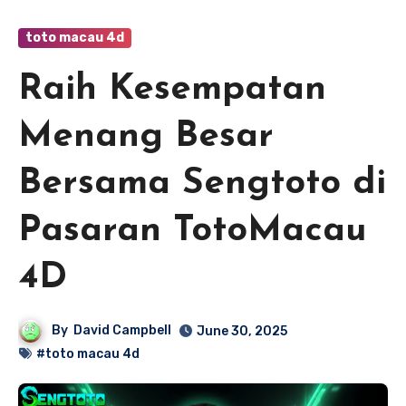
toto macau 4d
Raih Kesempatan
Menang Besar
Bersama Sengtoto di
Pasaran TotoMacau
4D
By
David Campbell
June 30, 2025
#toto macau 4d