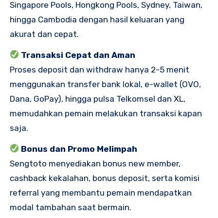
Singapore Pools, Hongkong Pools, Sydney, Taiwan,
hingga Cambodia dengan hasil keluaran yang
akurat dan cepat.
Transaksi Cepat dan Aman
Proses deposit dan withdraw hanya 2-5 menit
menggunakan transfer bank lokal, e-wallet (OVO,
Dana, GoPay), hingga pulsa Telkomsel dan XL,
memudahkan pemain melakukan transaksi kapan
saja.
Bonus dan Promo Melimpah
Sengtoto menyediakan bonus new member,
cashback kekalahan, bonus deposit, serta komisi
referral yang membantu pemain mendapatkan
modal tambahan saat bermain.