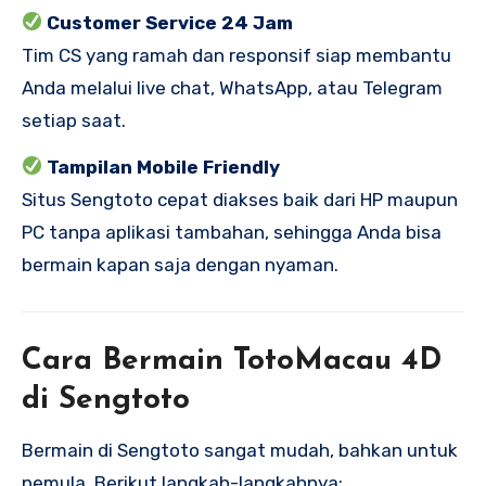
Customer Service 24 Jam
Tim CS yang ramah dan responsif siap membantu
Anda melalui live chat, WhatsApp, atau Telegram
setiap saat.
Tampilan Mobile Friendly
Situs Sengtoto cepat diakses baik dari HP maupun
PC tanpa aplikasi tambahan, sehingga Anda bisa
bermain kapan saja dengan nyaman.
Cara Bermain TotoMacau 4D
di Sengtoto
Bermain di Sengtoto sangat mudah, bahkan untuk
pemula. Berikut langkah-langkahnya: