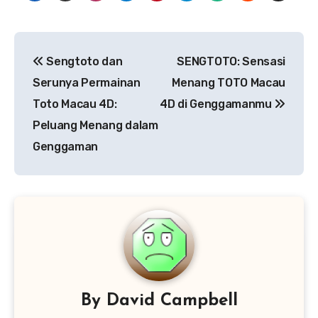
Post
Sengtoto dan
SENGTOTO: Sensasi
navigation
Serunya Permainan
Menang TOTO Macau
Toto Macau 4D:
4D di Genggamanmu
Peluang Menang dalam
Genggaman
By
David Campbell