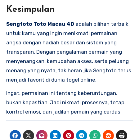
Kesimpulan
Sengtoto Toto Macau 4D
adalah pilihan terbaik
untuk kamu yang ingin menikmati permainan
angka dengan hadiah besar dan sistem yang
transparan. Dengan pengalaman bermain yang
menyenangkan, kemudahan akses, serta peluang
menang yang nyata, tak heran jika Sengtoto terus
menjadi favorit di dunia togel online.
Ingat, permainan ini tentang keberuntungan,
bukan kepastian. Jadi nikmati prosesnya, tetap
kontrol emosi, dan jadilah pemain yang cerdas.