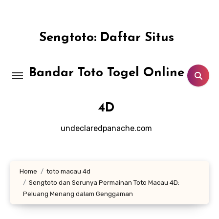
Skip
to
content
Sengtoto: Daftar Situs
Bandar Toto Togel Online
4D
undeclaredpanache.com
Home
toto macau 4d
Sengtoto dan Serunya Permainan Toto Macau 4D:
Peluang Menang dalam Genggaman