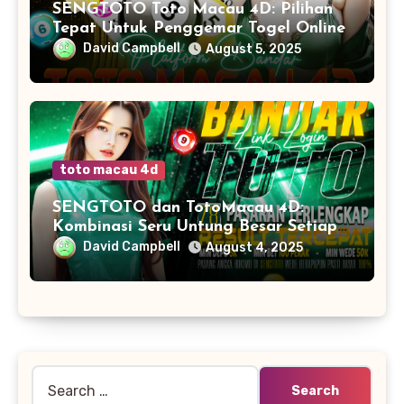
SENGTOTO Toto Macau 4D: Pilihan
Tepat Untuk Penggemar Togel Online
David Campbell
August 5, 2025
toto macau 4d
SENGTOTO dan TotoMacau 4D:
Kombinasi Seru Untung Besar Setiap
Hari
David Campbell
August 4, 2025
Search
for: