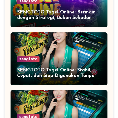
sengtoto
SENGTOTO Togel Online: Bermain
dengan Strategi, Bukan Sekadar
Harapan
sengtoto
SENGTOTO Togel Online: Stabil,
Cepat, dan Siap Digunakan Tanpa
Kerumitan
sengtoto