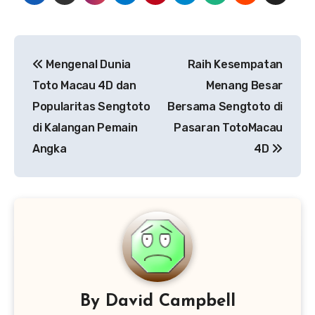
Post
Mengenal Dunia
Raih Kesempatan
navigation
Toto Macau 4D dan
Menang Besar
Popularitas Sengtoto
Bersama Sengtoto di
di Kalangan Pemain
Pasaran TotoMacau
Angka
4D
By
David Campbell