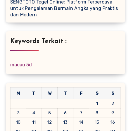
SENGTOTO Togel Online: Platform Terpercaya
untuk Pengalaman Bermain Angka yang Praktis
dan Modern
Keywords Terkait :
macau 5d
M
T
W
T
F
S
S
1
2
3
4
5
6
7
8
9
10
11
12
13
14
15
16