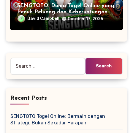
SENGTOTO: Dunia Togel Online yang
Penuh Peluang dan Keberuntungan
David Campbell
October 17, 2025
Search
for:
Recent Posts
SENGTOTO Togel Online: Bermain dengan
Strategi, Bukan Sekadar Harapan