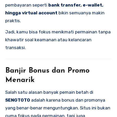
pembayaran seperti
bank transfer, e-wallet,
hingga virtual account
bikin semuanya makin
praktis.
Jadi, kamu bisa fokus menikmati permainan tanpa
khawatir soal keamanan atau kelancaran
transaksi.
Banjir Bonus dan Promo
Menarik
Salah satu alasan banyak pemain betah di
SENGTOTO
adalah karena bonus dan promonya
yang benar-benar menguntungkan. Situs ini bukan
cuma fokus pada permainan, tapi juga