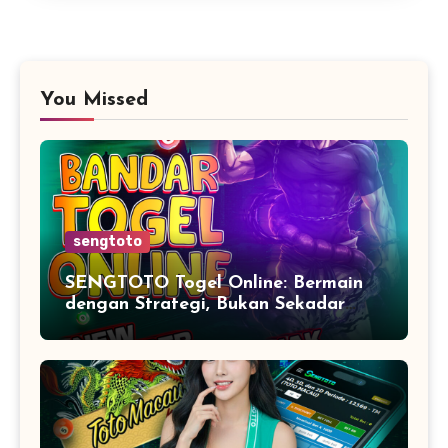
You Missed
sengtoto
SENGTOTO Togel Online: Bermain
dengan Strategi, Bukan Sekadar
Harapan