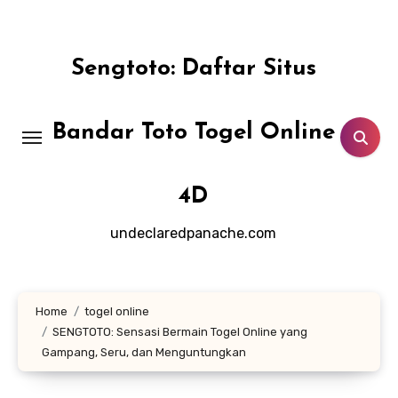
Skip
to
content
Sengtoto: Daftar Situs
Bandar Toto Togel Online
4D
undeclaredpanache.com
Home
togel online
SENGTOTO: Sensasi Bermain Togel Online yang
Gampang, Seru, dan Menguntungkan