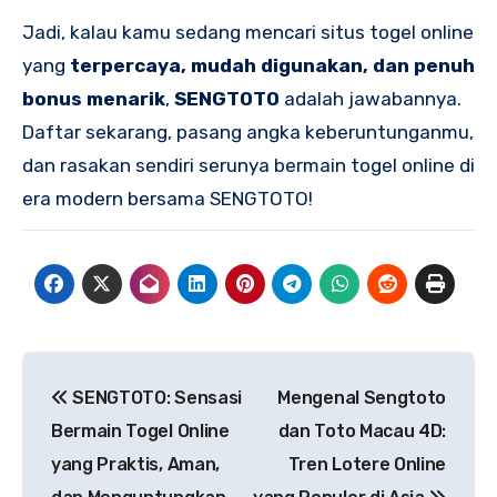
Jadi, kalau kamu sedang mencari situs togel online
yang
terpercaya, mudah digunakan, dan penuh
bonus menarik
,
SENGTOTO
adalah jawabannya.
Daftar sekarang, pasang angka keberuntunganmu,
dan rasakan sendiri serunya bermain togel online di
era modern bersama SENGTOTO!
Post
SENGTOTO: Sensasi
Mengenal Sengtoto
navigation
Bermain Togel Online
dan Toto Macau 4D:
yang Praktis, Aman,
Tren Lotere Online