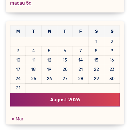
macau 5d
M
T
W
T
F
S
S
1
2
3
4
5
6
7
8
9
10
11
12
13
14
15
16
17
18
19
20
21
22
23
24
25
26
27
28
29
30
31
August 2026
« Mar