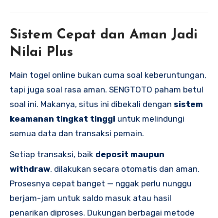
Sistem Cepat dan Aman Jadi
Nilai Plus
Main togel online bukan cuma soal keberuntungan,
tapi juga soal rasa aman. SENGTOTO paham betul
soal ini. Makanya, situs ini dibekali dengan
sistem
keamanan tingkat tinggi
untuk melindungi
semua data dan transaksi pemain.
Setiap transaksi, baik
deposit maupun
withdraw
, dilakukan secara otomatis dan aman.
Prosesnya cepat banget — nggak perlu nunggu
berjam-jam untuk saldo masuk atau hasil
penarikan diproses. Dukungan berbagai metode