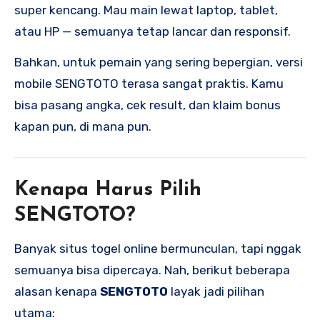
super kencang. Mau main lewat laptop, tablet,
atau HP — semuanya tetap lancar dan responsif.
Bahkan, untuk pemain yang sering bepergian, versi
mobile SENGTOTO terasa sangat praktis. Kamu
bisa pasang angka, cek result, dan klaim bonus
kapan pun, di mana pun.
Kenapa Harus Pilih
SENGTOTO?
Banyak situs togel online bermunculan, tapi nggak
semuanya bisa dipercaya. Nah, berikut beberapa
alasan kenapa
SENGTOTO
layak jadi pilihan
utama: