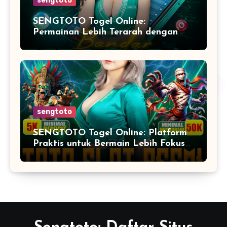
sengtoto
SENGTOTO Togel Online:
Permainan Lebih Terarah dengan
Strategi yang Jelas
sengtoto
SENGTOTO Togel Online: Platform
Praktis untuk Bermain Lebih Fokus
dan Terarah