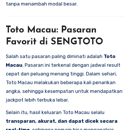
tanpa menambah modal besar.
Toto Macau: Pasaran
Favorit di SENGTOTO
Salah satu pasaran paling diminati adalah
Toto
Macau
. Pasaran ini terkenal dengan jadwal result
cepat dan peluang menang tinggi. Dalam sehari,
Toto Macau melakukan beberapa kali penarikan
angka, sehingga kesempatan untuk mendapatkan
jackpot lebih terbuka lebar.
Selain itu, hasil keluaran Toto Macau selalu
transparan, akurat, dan dapat dicek secara
real-time
, sehingga pemain bisa menganalisis