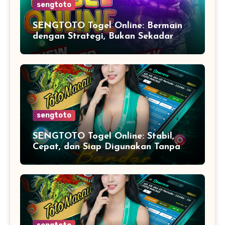
sengtoto
SENGTOTO Togel Online: Bermain
dengan Strategi, Bukan Sekadar
Harapan
sengtoto
SENGTOTO Togel Online: Stabil,
Cepat, dan Siap Digunakan Tanpa
Kerumitan