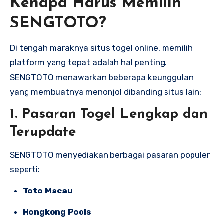
Kenapa Harus Memilih
SENGTOTO?
Di tengah maraknya situs togel online, memilih
platform yang tepat adalah hal penting.
SENGTOTO menawarkan beberapa keunggulan
yang membuatnya menonjol dibanding situs lain:
1. Pasaran Togel Lengkap dan
Terupdate
SENGTOTO menyediakan berbagai pasaran populer
seperti:
Toto Macau
Hongkong Pools