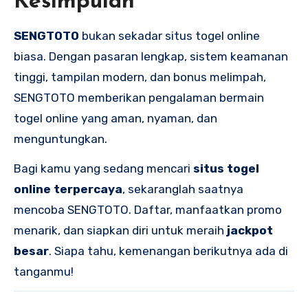
Kesimpulan
SENGTOTO
bukan sekadar situs togel online
biasa. Dengan pasaran lengkap, sistem keamanan
tinggi, tampilan modern, dan bonus melimpah,
SENGTOTO memberikan pengalaman bermain
togel online yang aman, nyaman, dan
menguntungkan.
Bagi kamu yang sedang mencari
situs togel
online terpercaya
, sekaranglah saatnya
mencoba SENGTOTO. Daftar, manfaatkan promo
menarik, dan siapkan diri untuk meraih
jackpot
besar
. Siapa tahu, kemenangan berikutnya ada di
tanganmu!