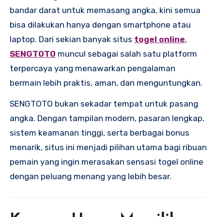
bandar darat untuk memasang angka, kini semua
bisa dilakukan hanya dengan smartphone atau
laptop. Dari sekian banyak situs
togel online
,
SENGTOTO
muncul sebagai salah satu platform
terpercaya yang menawarkan pengalaman
bermain lebih praktis, aman, dan menguntungkan.
SENGTOTO bukan sekadar tempat untuk pasang
angka. Dengan tampilan modern, pasaran lengkap,
sistem keamanan tinggi, serta berbagai bonus
menarik, situs ini menjadi pilihan utama bagi ribuan
pemain yang ingin merasakan sensasi togel online
dengan peluang menang yang lebih besar.