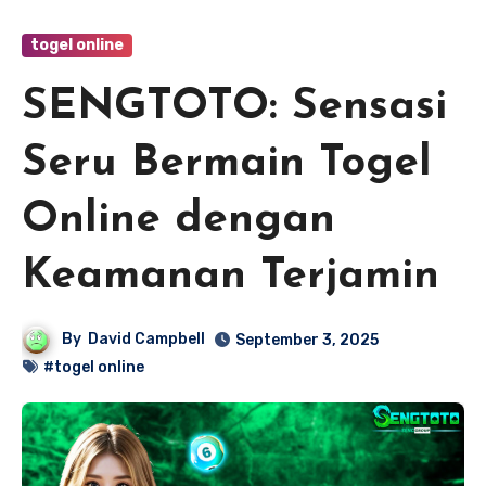
togel online
SENGTOTO: Sensasi
Seru Bermain Togel
Online dengan
Keamanan Terjamin
By
David Campbell
September 3, 2025
#togel online