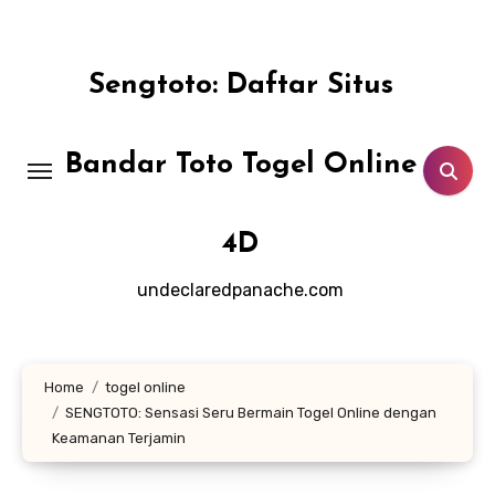
Skip
to
content
Sengtoto: Daftar Situs
Bandar Toto Togel Online
4D
undeclaredpanache.com
Home
togel online
SENGTOTO: Sensasi Seru Bermain Togel Online dengan
Keamanan Terjamin