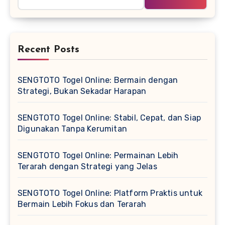
for:
Recent Posts
SENGTOTO Togel Online: Bermain dengan
Strategi, Bukan Sekadar Harapan
SENGTOTO Togel Online: Stabil, Cepat, dan Siap
Digunakan Tanpa Kerumitan
SENGTOTO Togel Online: Permainan Lebih
Terarah dengan Strategi yang Jelas
SENGTOTO Togel Online: Platform Praktis untuk
Bermain Lebih Fokus dan Terarah