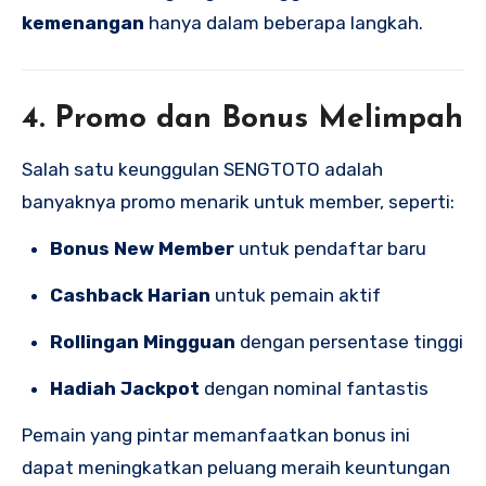
kemenangan
hanya dalam beberapa langkah.
4. Promo dan Bonus Melimpah
Salah satu keunggulan SENGTOTO adalah
banyaknya promo menarik untuk member, seperti:
Bonus New Member
untuk pendaftar baru
Cashback Harian
untuk pemain aktif
Rollingan Mingguan
dengan persentase tinggi
Hadiah Jackpot
dengan nominal fantastis
Pemain yang pintar memanfaatkan bonus ini
dapat meningkatkan peluang meraih keuntungan