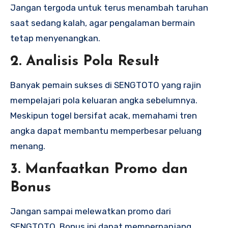
Jangan tergoda untuk terus menambah taruhan
saat sedang kalah, agar pengalaman bermain
tetap menyenangkan.
2. Analisis Pola Result
Banyak pemain sukses di SENGTOTO yang rajin
mempelajari pola keluaran angka sebelumnya.
Meskipun togel bersifat acak, memahami tren
angka dapat membantu memperbesar peluang
menang.
3. Manfaatkan Promo dan
Bonus
Jangan sampai melewatkan promo dari
SENGTOTO. Bonus ini dapat memperpanjang