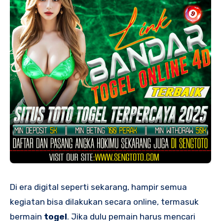
Di era digital seperti sekarang, hampir semua
kegiatan bisa dilakukan secara online, termasuk
bermain
togel
. Jika dulu pemain harus mencari