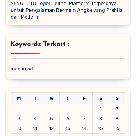
SENGTOTO Togel Online: Platform Terpercaya
untuk Pengalaman Bermain Angka yang Praktis
dan Modern
Keywords Terkait :
macau 5d
M
T
W
T
F
S
S
1
2
3
4
5
6
7
8
9
10
11
12
13
14
15
16