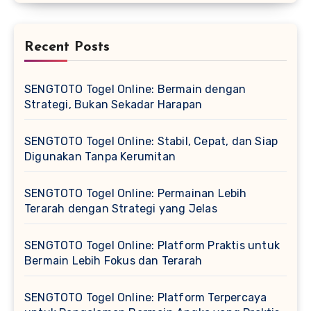
Recent Posts
SENGTOTO Togel Online: Bermain dengan
Strategi, Bukan Sekadar Harapan
SENGTOTO Togel Online: Stabil, Cepat, dan Siap
Digunakan Tanpa Kerumitan
SENGTOTO Togel Online: Permainan Lebih
Terarah dengan Strategi yang Jelas
SENGTOTO Togel Online: Platform Praktis untuk
Bermain Lebih Fokus dan Terarah
SENGTOTO Togel Online: Platform Terpercaya