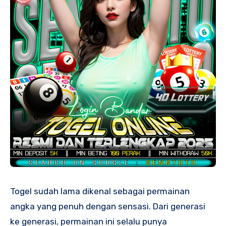
Togel sudah lama dikenal sebagai permainan
angka yang penuh dengan sensasi. Dari generasi
ke generasi, permainan ini selalu punya