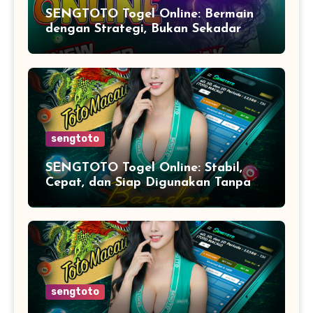
SENGTOTO Togel Online: Bermain
dengan Strategi, Bukan Sekadar
Harapan
sengtoto
SENGTOTO Togel Online: Stabil,
Cepat, dan Siap Digunakan Tanpa
Kerumitan
sengtoto