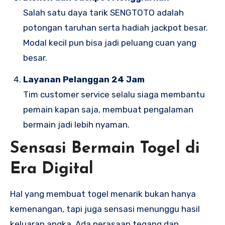
Salah satu daya tarik SENGTOTO adalah
potongan taruhan serta hadiah jackpot besar.
Modal kecil pun bisa jadi peluang cuan yang
besar.
Layanan Pelanggan 24 Jam
Tim customer service selalu siaga membantu
pemain kapan saja, membuat pengalaman
bermain jadi lebih nyaman.
Sensasi Bermain Togel di
Era Digital
Hal yang membuat togel menarik bukan hanya
kemenangan, tapi juga sensasi menunggu hasil
keluaran angka. Ada perasaan tegang dan