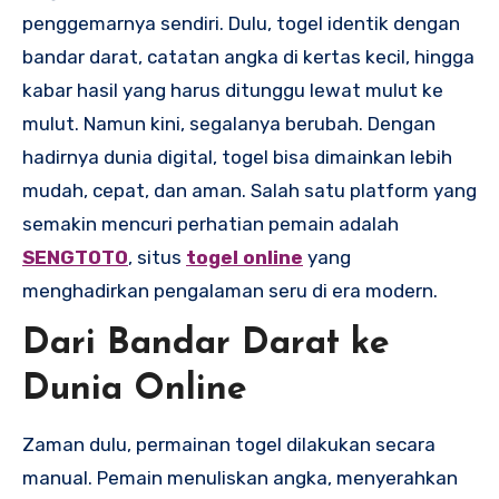
penggemarnya sendiri. Dulu, togel identik dengan
bandar darat, catatan angka di kertas kecil, hingga
kabar hasil yang harus ditunggu lewat mulut ke
mulut. Namun kini, segalanya berubah. Dengan
hadirnya dunia digital, togel bisa dimainkan lebih
mudah, cepat, dan aman. Salah satu platform yang
semakin mencuri perhatian pemain adalah
SENGTOTO
, situs
togel online
yang
menghadirkan pengalaman seru di era modern.
Dari Bandar Darat ke
Dunia Online
Zaman dulu, permainan togel dilakukan secara
manual. Pemain menuliskan angka, menyerahkan