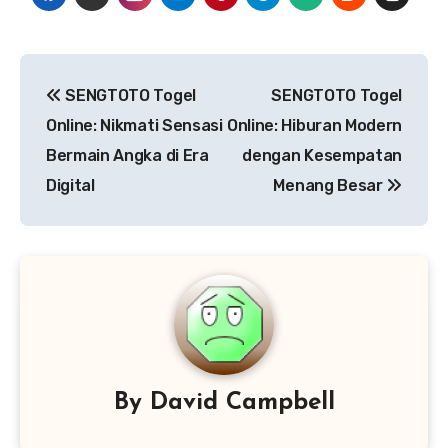
Post
SENGTOTO Togel
SENGTOTO Togel
navigation
Online: Nikmati Sensasi
Online: Hiburan Modern
Bermain Angka di Era
dengan Kesempatan
Digital
Menang Besar
By
David Campbell