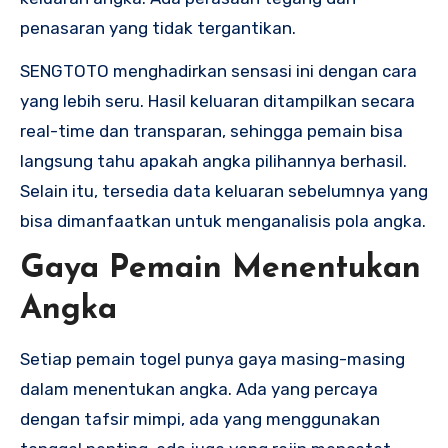
penasaran yang tidak tergantikan.
SENGTOTO menghadirkan sensasi ini dengan cara
yang lebih seru. Hasil keluaran ditampilkan secara
real-time dan transparan, sehingga pemain bisa
langsung tahu apakah angka pilihannya berhasil.
Selain itu, tersedia data keluaran sebelumnya yang
bisa dimanfaatkan untuk menganalisis pola angka.
Gaya Pemain Menentukan
Angka
Setiap pemain togel punya gaya masing-masing
dalam menentukan angka. Ada yang percaya
dengan tafsir mimpi, ada yang menggunakan