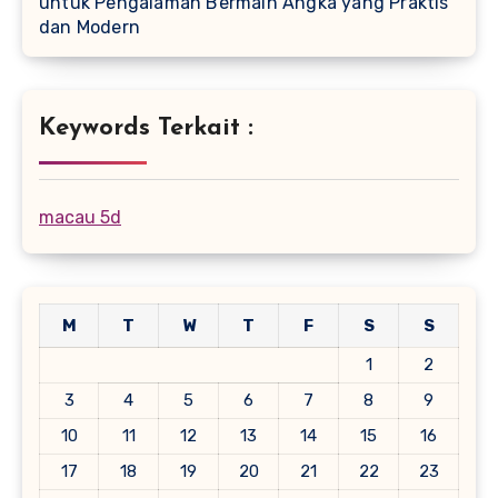
untuk Pengalaman Bermain Angka yang Praktis
dan Modern
Keywords Terkait :
macau 5d
M
T
W
T
F
S
S
1
2
3
4
5
6
7
8
9
10
11
12
13
14
15
16
17
18
19
20
21
22
23