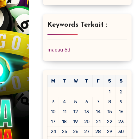
Keywords Terkait :
macau 5d
M
T
W
T
F
S
S
1
2
3
4
5
6
7
8
9
10
11
12
13
14
15
16
17
18
19
20
21
22
23
24
25
26
27
28
29
30