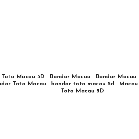
 Toto Macau 5D
Bandar Macau
Bandar Macau
ndar Toto Macau
bandar toto macau 5d
Macau
Toto Macau 5D