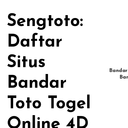
Skip
to
Sengtoto:
content
Daftar
Situs
Bandar
Ba
Bandar
Toto Togel
Online 4D