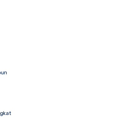
pun
ngkat