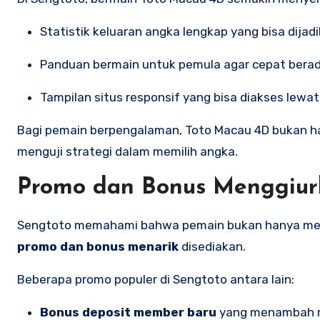
Statistik keluaran angka lengkap yang bisa dijadi
Panduan bermain untuk pemula agar cepat berad
Tampilan situs responsif yang bisa diakses lew
Bagi pemain berpengalaman, Toto Macau 4D bukan h
menguji strategi dalam memilih angka.
Promo dan Bonus Menggiur
Sengtoto memahami bahwa pemain bukan hanya mencar
promo dan bonus menarik
disediakan.
Beberapa promo populer di Sengtoto antara lain:
Bonus deposit member baru
yang menambah m