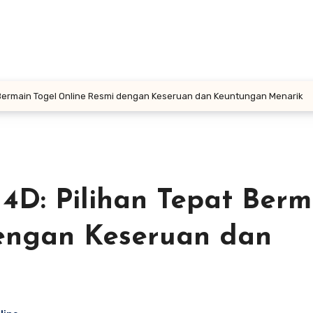
 Bermain Togel Online Resmi dengan Keseruan dan Keuntungan Menarik
4D: Pilihan Tepat Berm
dengan Keseruan dan